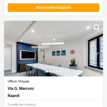
Ricevi informazioni
Ufficio Virtuale
Via G. Marconi 15, Napoli
Via G. Marconi
Napoli
Сontatta per il prezzo: