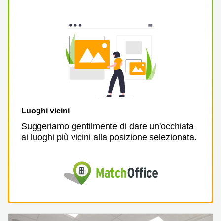
Pescara
Coworking
Brescia
Affitto
Business
Centers
a
Treviso
Affitto
Business
Luoghi vicini
Centers
Suggeriamo gentilmente di dare un'occhiata
a Napoli
ai luoghi più vicini alla posizione selezionata.
Uffici
in
affitto
a
Milano
Affitto
Sale
Meeting