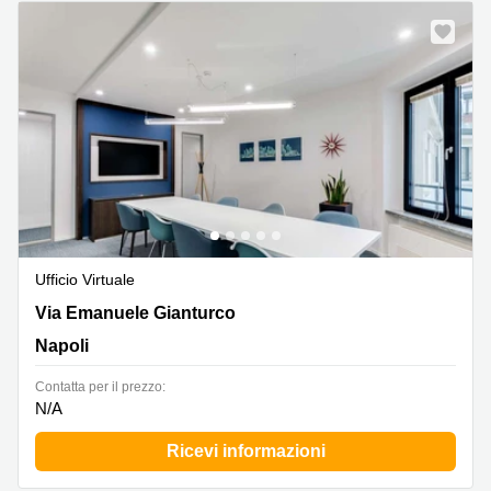
Ufficio Virtuale
Via Emanuele Gianturco 15, Napoli
Via Emanuele Gianturco
Napoli
Сontatta per il prezzo:
N/A
Ricevi informazioni