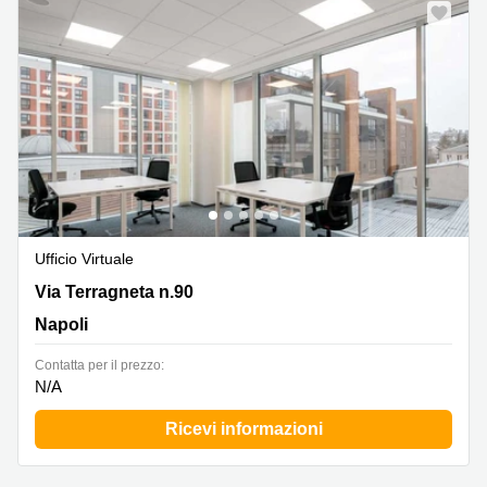
a
Firenze
Coworking
in affitto su
Via Cipro,
Brescia
Affitto
Ufficio
Coworking
a Vicenza
Affitto
Ufficio Virtuale
Business
Centers
Via Terragneta n.90, Napoli
Via Terragneta n.90
a Como
Napoli
Сontatta per il prezzo:
N/A
Ricevi informazioni