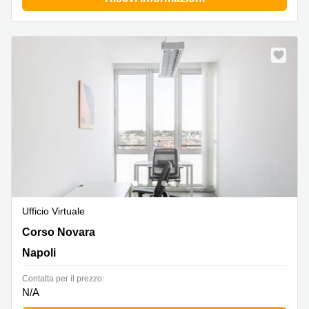
Ufficio Virtuale
Corso Novara 10,Palazzo Alto,Ingresso Interno Stazione,
Corso Novara
Napoli
Napoli
Сontatta per il prezzo:
N/A