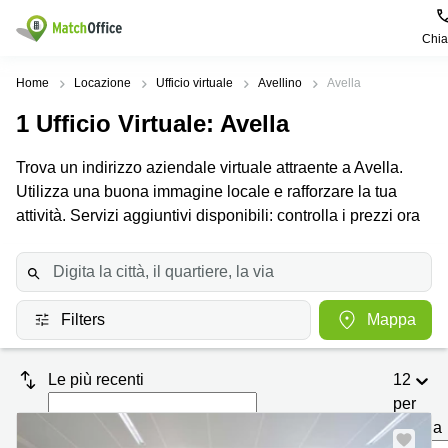
Chi
Dare in locazione e affittare
Home
Locazione
Ufficio virtuale
Avellino
Avella
1
Ufficio Virtuale
: Avella
Aiuto
Tipologie di
Zone
Ricerche
locali
Popolari
popolari
Trova un indirizzo aziendale virtuale attraente a Avella.
commerciali
Chi Siamo
Utilizza una buona immagine locale e rafforzare la tua
Genova
Coworking
Ufficio
Lazio
attività. Servizi aggiuntivi disponibili: controlla i prezzi ora
Milano
Metti in elenco il tuo ufficio
Business
Coworking
Treviso
Center
Bologna
Prezzo
Palermo
Coworking
Uffici
in
Filters
Mappa
Bari
Sala
affitto a
Accesso
Riunioni
Vicenza
Torino
Le più recenti
12
Ufficio
Coworking
Firenze
Virtuale
Palermo
per
pagina
Padova
Uffici