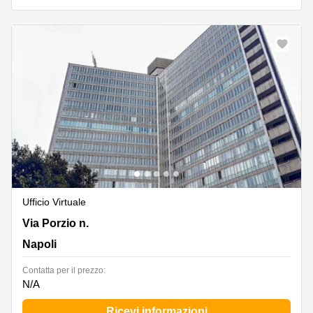
Ufficio Virtuale
Via Porzio n. 4, Napoli
Via Porzio n.
Napoli
Сontatta per il prezzo:
N/A
Ricevi informazioni