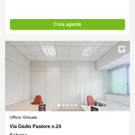
Crea agente
Ufficio Virtuale
Via Giulio Pastore n.24, Salerno
Via Giulio Pastore n.24