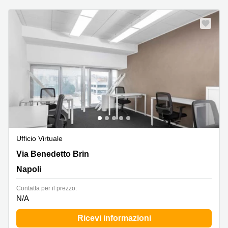
Ufficio Virtuale
Via Benedetto Brin 63,Piano 2, Napoli
Via Benedetto Brin
Napoli
Сontatta per il prezzo:
N/A
Ricevi informazioni