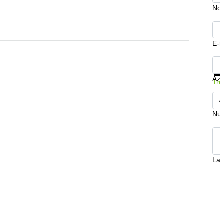
N
E-
Mo
Az
Tr
Nu
La