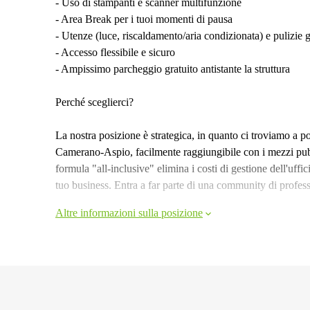
- Uso di stampanti e scanner multifunzione
- Area Break per i tuoi momenti di pausa
- Utenze (luce, riscaldamento/aria condizionata) e pulizie g
- Accesso flessibile e sicuro
- Ampissimo parcheggio gratuito antistante la struttura
Perché sceglierci?
La nostra posizione è strategica, in quanto ci troviamo a po
Camerano-Aspio, facilmente raggiungibile con i mezzi pubb
formula "all-inclusive" elimina i costi di gestione dell'uffici
tuo business. Entra a far parte di una community di profess
Altre informazioni sulla posizione