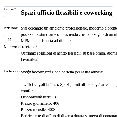
E-mail*
Spazi ufficio flessibili e coworking
Azienda*
Stai cercando un ambiente professionale, moderno e pronto
postazione stimolante o un'azienda che ha bisogno di un uf
MPM ha la risposta adatta a te.
Numero di telefono*
Offriamo soluzioni di affitto flessibili su base oraria, gior
lavorativa!
La tua domanda (facoltativo)
Scegli la configurazione perfetta per la tua attività:
- Uffici singoli (25m2): Spazi pronti all'uso e già arredati, p
comfort.
Disponibilità uffici: 3
Prezzo giornaliero: 40€
Prezzo mensile: 400€
Per richieste di affitto di diversa durata si prega di contattar