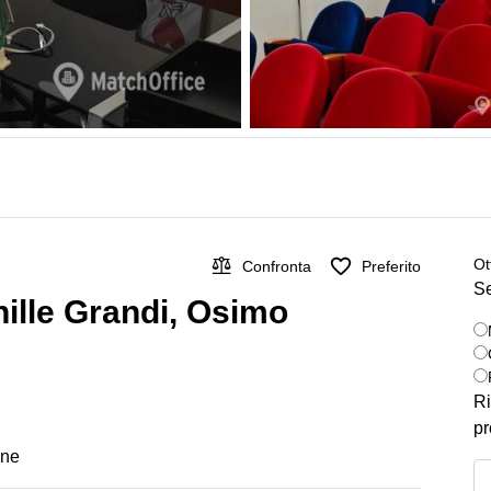
Ot
Confronta
Preferito
Se
chille Grandi, Osimo
Ri
pr
one