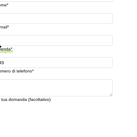
ome*
mail*
stra prezzi e maggiori informazioni
Protezione dati
ienda*
ustpilot
mero di telefono*
 tua domanda (facoltativo)