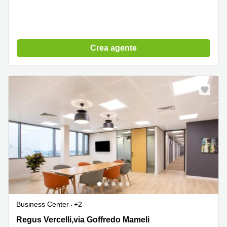
Crea agente
Business Center
+2
Regus Vercelli,via Goffredo Mameli 1, Vercelli
Regus Vercelli,via Goffredo Mameli