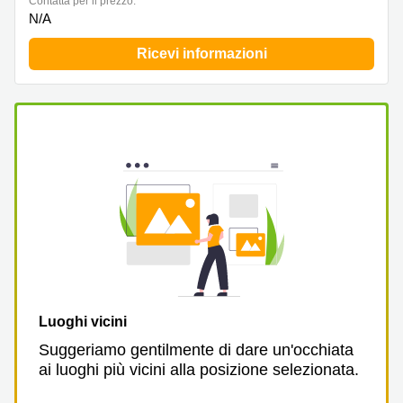
Сontatta per il prezzo:
a
N/A
Firenze
Coworking
Ricevi informazioni
in affitto su
Via Cipro,
Brescia
Affitto
Ufficio
Coworking
a Vicenza
Affitto
Business
Centers
a Como
Luoghi vicini
Suggeriamo gentilmente di dare un'occhiata
ai luoghi più vicini alla posizione selezionata.