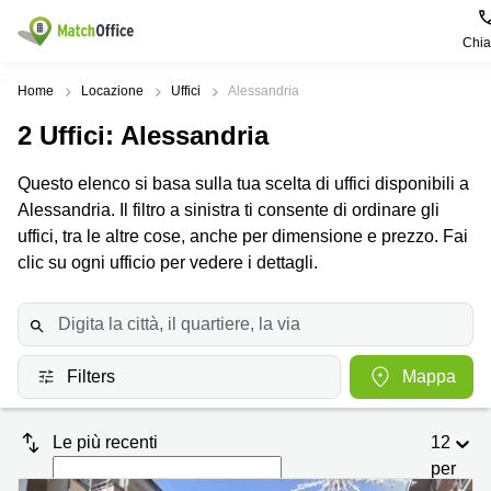
Chi
Dare in locazione e affittare
Home
Locazione
Uffici
Alessandria
2
Uffici
: Alessandria
Aiuto
Tipologie di
Zone
Ricerche
locali
Popolari
popolari
Questo elenco si basa sulla tua scelta di uffici disponibili a
commerciali
Chi Siamo
Alessandria. Il filtro a sinistra ti consente di ordinare gli
Genova
Coworking
Ufficio
Lazio
uffici, tra le altre cose, anche per dimensione e prezzo. Fai
Milano
Metti in elenco il tuo ufficio
clic su ogni ufficio per vedere i dettagli.
Business
Coworking
Treviso
Center
Bologna
Prezzo
Palermo
Coworking
Uffici
in
Bari
Sala
affitto a
Accesso
Filters
Mappa
Riunioni
Vicenza
Torino
Ufficio
Coworking
Firenze
Virtuale
Palermo
Le più recenti
12
per
Padova
Uffici