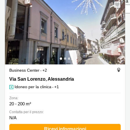
pagina
in
Brescia
affitto a
Pescara
Pescara
Coworking
Verona
Lombardy
Catania
Business
center
Bologna
Toscana
Bergamo
Business
center
Como
Milano
Business Center
+2
Napoli
Business
Via San Lorenzo 99, Alessandria
Via San Lorenzo, Alessandria
center
Idoneo per la clinica
+1
Roma
Coworking
Zona:
Campania
20 - 200 m²
Сontatta per il prezzo:
Coworking
N/A
Cagliari
Coworking
Ricevi informazioni