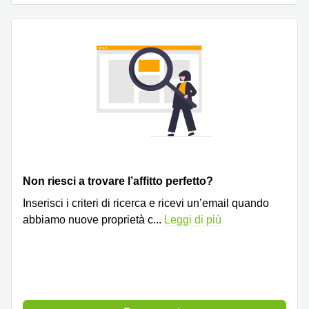
Pescara
Coworking
Brescia
Affitto
Business
Centers
a
Treviso
Affitto
Business
Centers
a Napoli
Non riesci a trovare l’affitto perfetto?
Uffici
Inserisci i criteri di ricerca e ricevi un’email quando
in
abbiamo nuove proprietà c
...
Leggi di più
affitto
a
Milano
Affitto
Sale
Meeting