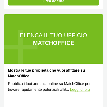
a
Crea agente
Firenze
Coworking
in affitto su
Via Cipro,
Brescia
ELENCA IL TUO UFFICIO
Affitto
Ufficio
MATCHOFFICE
Coworking
a Vicenza
Affitto
Business
Centers
a Como
Mostra le tue proprietà che vuoi affittare su
MatchOffice
Pubblica i tuoi annunci online su MatchOffice per
trovare rapidamente potenziali affit
...
Leggi di più