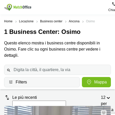
Chi
Dare in locazione e affittare
Home
Locazione
Business center
Ancona
Osimo
1
Business Center
: Osimo
Aiuto
Tipologie di
Zone
Ricerche
locali
Popolari
popolari
Questo elenco mostra i business centre disponibili in
commerciali
Chi Siamo
Osimo. Fare clic su ogni business centre per vedere i
Genova
Coworking
Ufficio
Lazio
dettagli.
Milano
Metti in elenco il tuo ufficio
Business
Coworking
Treviso
Center
Bologna
Prezzo
Palermo
Coworking
Uffici
in
Filters
Mappa
Bari
Sala
affitto a
Accesso
Riunioni
Vicenza
Torino
Le più recenti
12
Ufficio
Coworking
Firenze
Virtuale
Palermo
per
pagina
Padova
Uffici