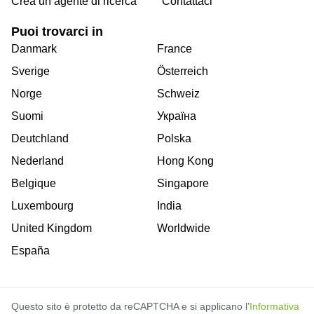
Crea un agente di ricerca
Contattaci
Puoi trovarci in
Danmark
France
Sverige
Österreich
Norge
Schweiz
Suomi
Україна
Deutchland
Polska
Nederland
Hong Kong
Belgique
Singapore
Luxembourg
India
United Kingdom
Worldwide
España
Questo sito è protetto da reCAPTCHA e si applicano l’
Informativa