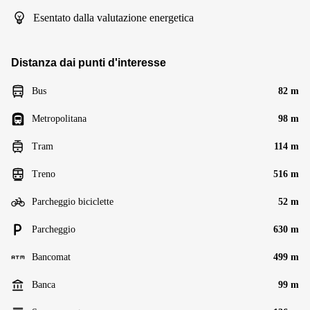
Esentato dalla valutazione energetica
Distanza dai punti d'interesse
Bus
82 m
Metropolitana
98 m
Tram
114 m
Treno
516 m
Parcheggio biciclette
52 m
Parcheggio
630 m
Bancomat
499 m
Banca
99 m