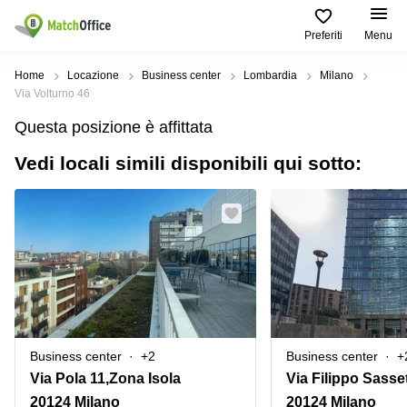
Preferiti
Menu
Dare in locazione e affittare
Home
Locazione
Business center
Lombardia
Milano
Via Volturno 46
Aiuto
Tipologie di
Zone
Ricerche
Questa posizione è affittata
locali
Popolari
popolari
commerciali
Vedi locali simili disponibili qui sotto:
Chi Siamo
Genova
Coworking
Ufficio
Lazio
Milano
Metti in elenco il tuo ufficio
Business
Coworking
Treviso
Center
Bologna
Prezzo
Palermo
Coworking
Uffici
in
Bari
Sala
affitto a
Accesso
Riunioni
Vicenza
Torino
Ufficio
Coworking
Business center
+2
Business center
+
Firenze
Virtuale
Palermo
Via Pola 11,Zona Isola
Via Filippo Sasset
Padova
Uffici
20124 Milano
20124 Milano