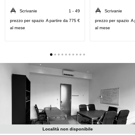
in
Brescia
affitto a
Scrivanie
1 - 49
Scrivanie
Pescara
Pescara
prezzo per spazio
A partire da 775 €
prezzo per spazio
A 
Coworking
Verona
al mese
al mese
Lombardy
Catania
Business
center
Bologna
Toscana
Bergamo
Business
center
Como
Milano
Napoli
Business
center
Roma
Coworking
Campania
Coworking
Cagliari
Località non disponibile
Coworking