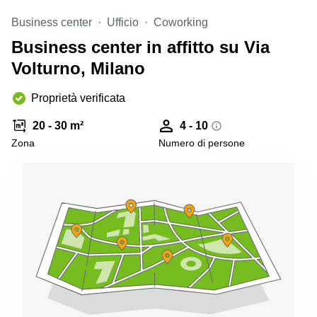
Pescara
Business center
Ufficio
Coworking
Coworking
Business center in affitto su Via
Brescia
Volturno, Milano
Affitto
Business
Centers
Proprietà verificata
a
Treviso
20 - 30 m²
4 - 10
Zona
Numero di persone
Affitto
Business
Centers
a Napoli
Uffici
in
affitto
a
Milano
Affitto
Sale
Meeting