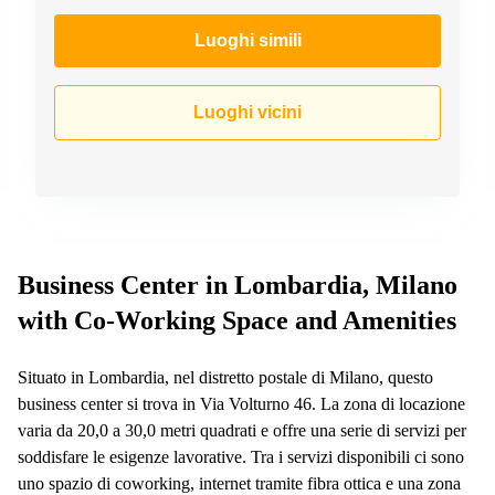
a
Firenze
Luoghi simili
Coworking
in affitto su
Via Cipro,
Luoghi vicini
Brescia
Affitto
Ufficio
Coworking
a Vicenza
Affitto
Business
Business Center in Lombardia, Milano
Centers
with Co-Working Space and Amenities
a Como
Situato in Lombardia, nel distretto postale di Milano, questo
business center si trova in Via Volturno 46. La zona di locazione
varia da 20,0 a 30,0 metri quadrati e offre una serie di servizi per
soddisfare le esigenze lavorative. Tra i servizi disponibili ci sono
uno spazio di coworking, internet tramite fibra ottica e una zona