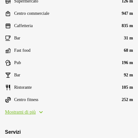
Supermercato
126 m
Centro commerciale
947 m
Caffetteria
835 m
Bar
31 m
Fast food
68 m
Pub
196 m
Bar
92 m
Ristorante
105 m
Centro fitness
252 m
Mostrami di più
Servizi