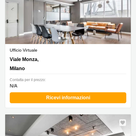
Ufficio Virtuale
Viale Monza, 259, Milano
Viale Monza,
Milano
Сontatta per il prezzo:
N/A
Ricevi informazioni