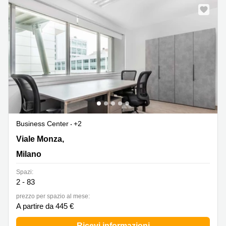
Business Center
+2
Viale Monza, 259, Milano
Viale Monza,
Milano
Spazi:
2 - 83
prezzo per spazio al mese:
A partire da 445 €
Ricevi informazioni