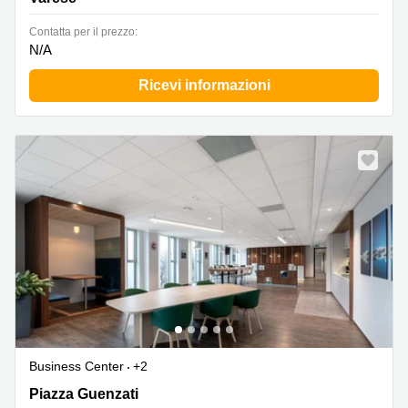
Сontatta per il prezzo:
N/A
Ricevi informazioni
Business Center
+2
Piazza Guenzati 1, VA, Varese
Piazza Guenzati