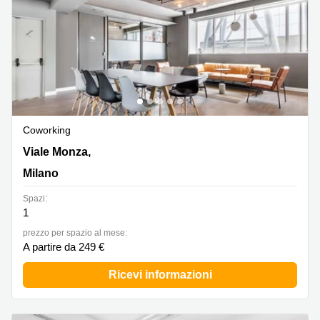
Coworking
Viale Monza, 259, Milano
Viale Monza,
Milano
Spazi:
1
prezzo per spazio al mese:
A partire da 249 €
Ricevi informazioni