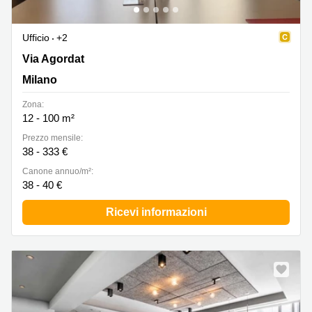
Ufficio
+2
Via Agordat 32, Milano
Via Agordat
Milano
Zona:
12 - 100 m²
Prezzo mensile:
38 - 333 €
Canone annuo/m²:
38 - 40 €
Ricevi informazioni