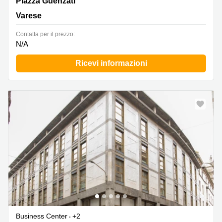
Piazza Guenzati 1, VA, Varese
Piazza Guenzati
Varese
Сontatta per il prezzo:
N/A
Ricevi informazioni
Business Center
+2