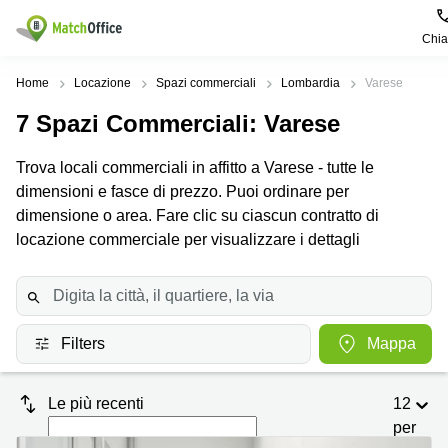
Chi
Dare in locazione e affittare
Home
Locazione
Spazi commerciali
Lombardia
Varese
7
Spazi Commerciali
: Varese
Aiuto
Tipologie di
Zone
Ricerche
locali
Popolari
popolari
Trova locali commerciali in affitto a Varese - tutte le
commerciali
Chi Siamo
dimensioni e fasce di prezzo. Puoi ordinare per
Genova
Coworking
Ufficio
Lazio
dimensione o area. Fare clic su ciascun contratto di
Milano
Metti in elenco il tuo ufficio
locazione commerciale per visualizzare i dettagli
Business
Coworking
Treviso
Center
Bologna
Prezzo
Palermo
Coworking
Uffici
in
Bari
Sala
affitto a
Accesso
Filters
Mappa
Riunioni
Vicenza
Torino
Ufficio
Coworking
Firenze
Virtuale
Palermo
Le più recenti
12
per
Padova
Uffici