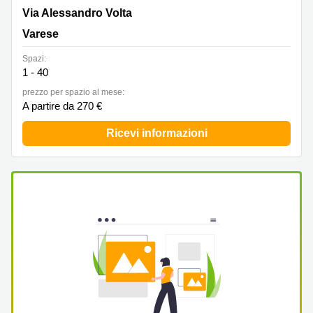
Via Alessandro Volta 9, Varese
Via Alessandro Volta
Varese
Spazi:
1 - 40
prezzo per spazio al mese:
A partire da 270 €
Ricevi informazioni