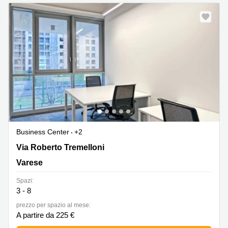
Pescara
Coworking
Brescia
Affitto
Business
Centers
a
Treviso
Affitto
Business
Centers
a Napoli
Business Center
+2
Via Roberto Tremelloni 31, Varese
Via Roberto Tremelloni
Uffici
in
Varese
affitto
a
Spazi:
Milano
3 - 8
Affitto
prezzo per spazio al mese:
Sale
A partire da 225 €
Meeting