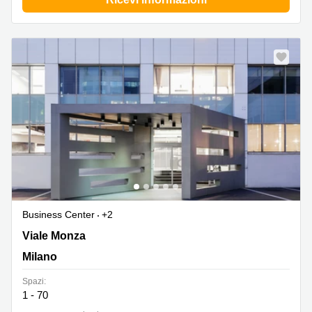
Business Center
+2
Viale Monza 259, Milano
Viale Monza
Milano
Spazi:
1 - 70