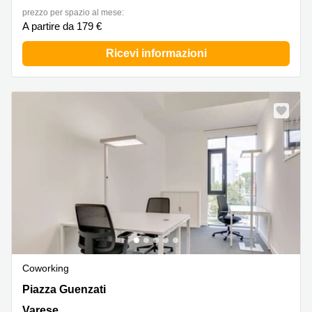
prezzo per spazio al mese:
A partire da 179 €
Ricevi informazioni
Coworking
Piazza Guenzati 1, VA, Varese
Piazza Guenzati
Varese