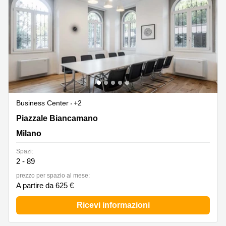
Business Center
+2
Piazzale Biancamano 8,8, Milano
Piazzale Biancamano
Milano
Spazi:
2 - 89
prezzo per spazio al mese:
A partire da 625 €
Ricevi informazioni