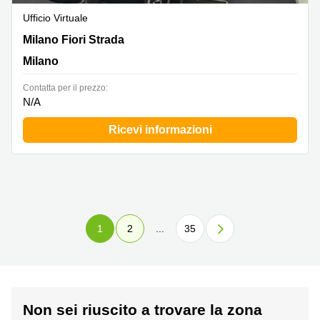
Ufficio Virtuale
Milano Fiori Strada 6,Palazzo A, Scala 13,1° Piano,
Milano Fiori Strada
Assago, Milano
Milano
Сontatta per il prezzo:
N/A
Ricevi informazioni
1
2
...
35
Non sei riuscito a trovare la zona