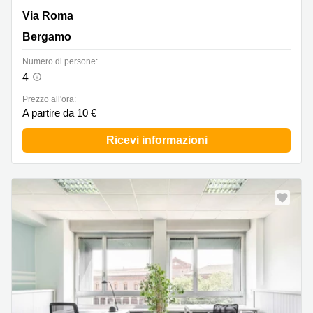
Via Roma 3, Bergamo
Via Roma
Bergamo
Numero di persone:
4
Prezzo all'ora:
A partire da 10 €
Ricevi informazioni