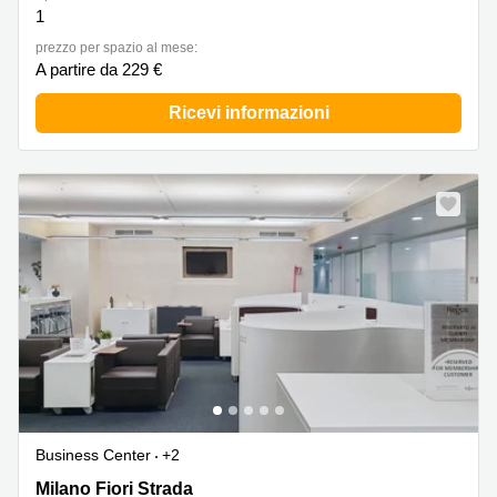
1
prezzo per spazio al mese:
A partire da 229 €
Ricevi informazioni
Business Center
+2
Milano Fiori Strada 6,Palazzo A, Scala 13,1° Piano,
Milano Fiori Strada