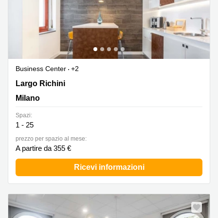
Business Center
+2
Largo Richini 6, Milano
Largo Richini
Milano
Spazi:
1 - 25
prezzo per spazio al mese:
A partire da 355 €
Ricevi informazioni