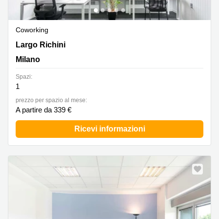
Coworking
Largo Richini 6, Milano
Largo Richini
Milano
Spazi:
1
prezzo per spazio al mese:
A partire da 339 €
Ricevi informazioni