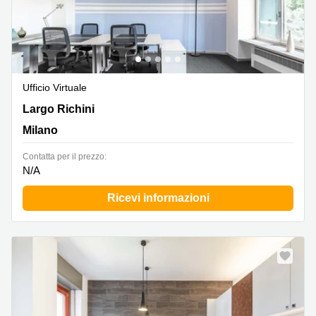
Ufficio Virtuale
Largo Richini 6, Milano
Largo Richini
Milano
Сontatta per il prezzo:
N/A
Ricevi informazioni