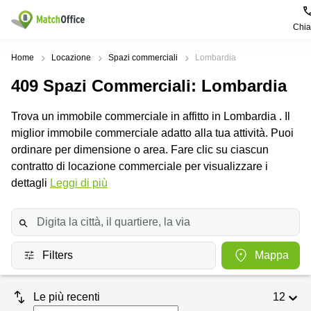
Chi
Dare in locazione e affittare
Home
Locazione
Spazi commerciali
Lombardia
409
Spazi Commerciali
: Lombardia
Aiuto
Tipologie di
Zone
Ricerche
locali
Popolari
popolari
Trova un immobile commerciale in affitto in Lombardia . Il
commerciali
Chi Siamo
miglior immobile commerciale adatto alla tua attività. Puoi
Genova
Coworking
Ufficio
Lazio
ordinare per dimensione o area. Fare clic su ciascun
Milano
Metti in elenco il tuo ufficio
contratto di locazione commerciale per visualizzare i
Business
Coworking
Treviso
Center
Bologna
dettagli
Leggi di più
Prezzo
Palermo
Coworking
Uffici
in
Bari
Sala
affitto a
Accesso
Riunioni
Vicenza
Torino
Filters
Mappa
Ufficio
Coworking
Firenze
Virtuale
Palermo
Le più recenti
12
Padova
Uffici