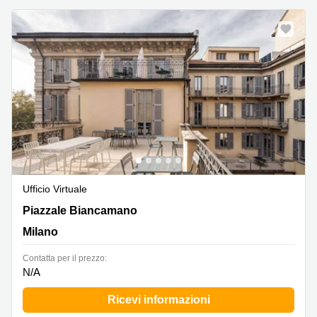
Ufficio Virtuale
Piazzale Biancamano 8,8, Milano
Piazzale Biancamano
Milano
Сontatta per il prezzo:
N/A
Ricevi informazioni