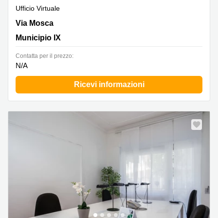
Ufficio Virtuale
Via Mosca 32, Municipio IX
Via Mosca
Municipio IX
Сontatta per il prezzo:
N/A
Ricevi informazioni