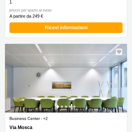
1
prezzo per spazio al mese:
A partire da 249 €
Ricevi informazioni
Business Center
+2
Via Mosca 32, Municipio IX
Via Mosca