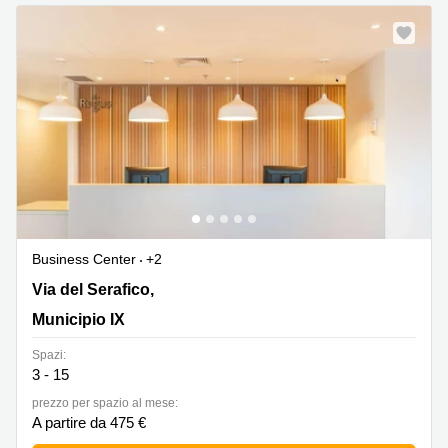
Pescara
Coworking
Brescia
Affitto
Business
Centers
a
Treviso
Affitto
Business
Centers
a Napoli
Business Center
+2
Via del Serafico, 89-91, Municipio IX
Via del Serafico,
Uffici
in
Municipio IX
affitto
a
Spazi:
Milano
3 - 15
Affitto
prezzo per spazio al mese:
Sale
A partire da 475 €
Meeting