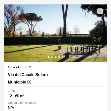
Coworking
+2
Via del Casale Solaro 119, Municipio IX
Via del Casale Solaro
Municipio IX
Zona:
12 - 60 m²
Сontatta per il prezzo:
N/A