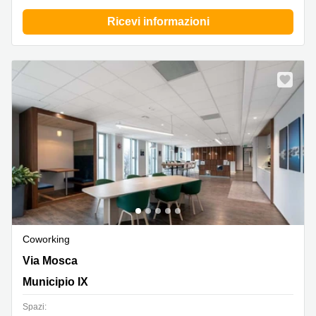
Ricevi informazioni
Coworking
Via Mosca 32, Municipio IX
Via Mosca
Municipio IX
Spazi: