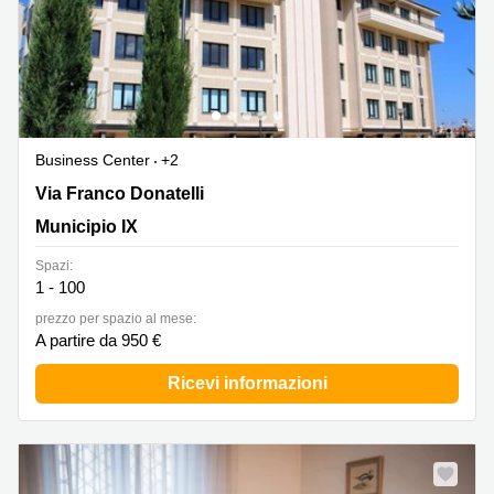
Business Center
+2
Via Franco Donatelli 7, Municipio IX
Via Franco Donatelli
Municipio IX
Spazi:
1 - 100
prezzo per spazio al mese:
A partire da 950 €
Ricevi informazioni