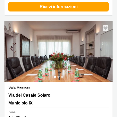
Ricevi informazioni
Sala Riunioni
Via del Casale Solaro 119, Municipio IX
Via del Casale Solaro
Municipio IX
Zona: