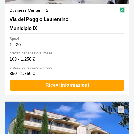
Business Center
+2
Via del Poggio Laurentino 118, Roma, Municipio IX
Via del Poggio Laurentino
Municipio IX
Spazi:
1 - 20
prezzo per spazio al mese:
108 - 1.250 €
prezzo per spazio al mese:
350 - 1.750 €
Ricevi informazioni