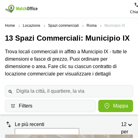
Chi
Dare in locazione e affittare
Home
Locazione
Spazi commerciali
Roma
Municipio IX
13
Spazi Commerciali
: Municipio IX
Aiuto
Tipologie di
Zone
Ricerche
locali
Popolari
popolari
Trova locali commerciali in affitto a Municipio IX - tutte le
commerciali
Chi Siamo
dimensioni e fasce di prezzo. Puoi ordinare per
Genova
Coworking
Ufficio
Lazio
dimensione o area. Fare clic su ciascun contratto di
Milano
Metti in elenco il tuo ufficio
locazione commerciale per visualizzare i dettagli
Business
Coworking
Treviso
Center
Bologna
Prezzo
Palermo
Coworking
Uffici
in
Bari
Sala
affitto a
Accesso
Filters
Mappa
Riunioni
Vicenza
Torino
Ufficio
Coworking
Firenze
Virtuale
Palermo
Le più recenti
12
per
Padova
Uffici