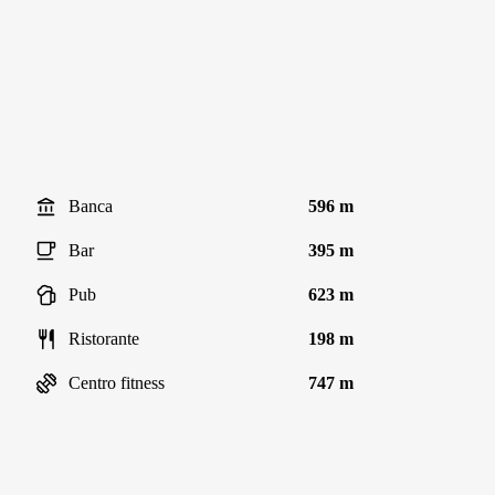
Banca
596 m
Bar
395 m
Pub
623 m
Ristorante
198 m
Centro fitness
747 m