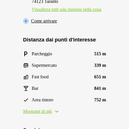
74123 Taranto
Visualizza tutti sala riunioni nella zona
Come arrivare
Distanza dai punti d'interesse
Parcheggio
515 m
Supermercato
339 m
Fast food
651 m
Bar
841 m
Area ristoro
752 m
Mostrami di più