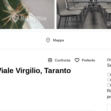
Mappa
Ot
Confronta
Preferito
Se
Viale Virgilio, Taranto
Ri
pr