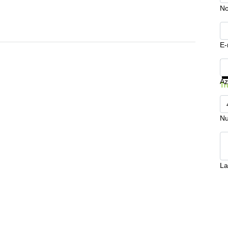
N
E-
Mo
Az
Tr
Nu
La