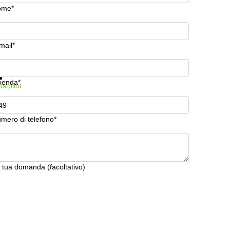
ome*
mail*
stra prezzi e maggiori informazioni
Protezione dati
ienda*
ustpilot
mero di telefono*
 tua domanda (facoltativo)