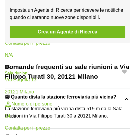
20121 Milano
Imposta un Agente di Ricerca per ricevere le notifiche
quando ci saranno nuove zone disponibili.
Numero di persone
8
Crea un Agente di Ricerca
Сontatta per il prezzo
N/A
Domande frequenti su sale riunioni a Via
Sala riunioni
Filippo Turati 30, 20121 Milano
Via Bagutta 13
20121 Milano
🚉 Quanto dista la stazione ferroviaria più vicina?
Numero di persone
La stazione ferroviaria più vicina dista 519 m dalla Sala
14
Riunioni in Via Filippo Turati 30 a 20121 Milano.
Сontatta per il prezzo