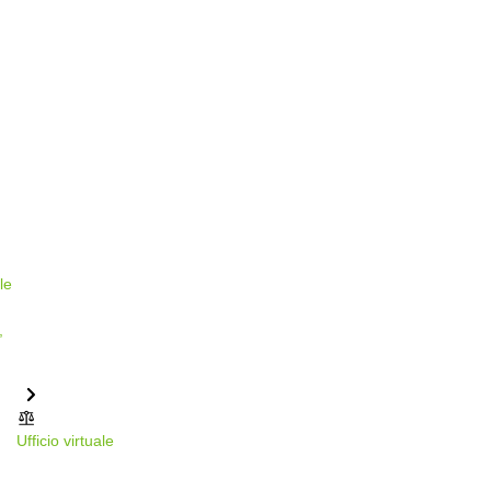
Ufficio virtuale
Via Filippo Turati 30, Milano