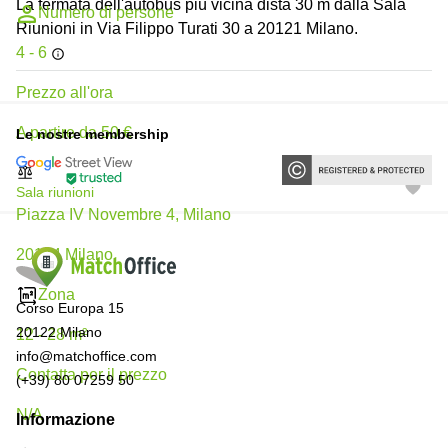
La fermata dell'autobus più vicina dista 30 m dalla Sala
Numero di persone
Riunioni in Via Filippo Turati 30 a 20121 Milano.
4 - 6
Prezzo all'ora
A partire da 50 €
Le nostre membership
Sala riunioni
Piazza IV Novembre 4, Milano
20124 Milano
Zona
Corso Europa 15
20122 Milano
12 - 28 m²
info@matchoffice.com
Сontatta per il prezzo
(+39) 80 07259 50
N/A
Informazione