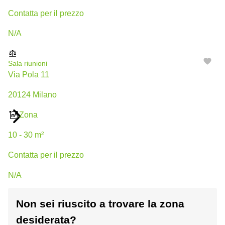
Сontatta per il prezzo
N/A
Sala riunioni
Via Pola 11
20124 Milano
Zona
10 - 30 m²
Сontatta per il prezzo
N/A
Non sei riuscito a trovare la zona
Sala riunioni
Via Monte Napoleone 8
desiderata?