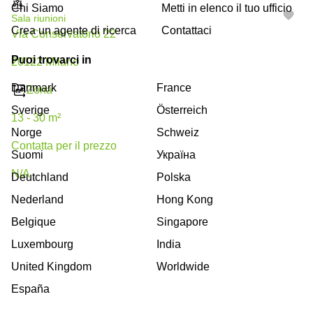
Chi Siamo
Metti in elenco il tuo ufficio
Sala riunioni
Crea un agente di ricerca
Contattaci
Via Conservatorio 22
Puoi trovarci in
20122 Milano
Danmark
France
Zona
Sverige
Österreich
13 - 30 m²
Norge
Schweiz
Сontatta per il prezzo
Suomi
Україна
N/A
Deutchland
Polska
Nederland
Hong Kong
Belgique
Singapore
Luxembourg
India
United Kingdom
Worldwide
España