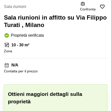
Coworking
Brescia
Napoli
Sala riunioni
Confronta
Pescara
Business
Sala riunioni in affitto su Via Filippo
center
Verona
Bologna
Turati , Milano
Catania
Business
Proprietà verificata
center
Milano
10 - 30 m²
Business
Zona
center
Roma
N/A
Coworking
Bergamo
Сontatta per il prezzo
Coworking
+ 9 foto
Cagliari
Coworking
Ottieni maggiori dettagli sulla
Lecco
proprietà