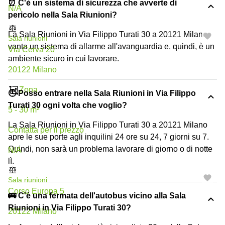
⏰ C'è un sistema di sicurezza che avverte di
N/A
pericolo nella Sala Riunioni?
La Sala Riunioni in Via Filippo Turati 30 a 20121 Milano
Sala riunioni
vanta un sistema di allarme all'avanguardia e, quindi, è un
Via Cerva 20
ambiente sicuro in cui lavorare.
20122 Milano
Zona
🕓 Posso entrare nella Sala Riunioni in Via Filippo
Turati 30 ogni volta che voglio?
5 - 30 m²
La Sala Riunioni in Via Filippo Turati 30 a 20121 Milano
Сontatta per il prezzo
apre le sue porte agli inquilini 24 ore su 24, 7 giorni su 7.
Quindi, non sarà un problema lavorare di giorno o di notte
N/A
lì.
Sala riunioni
Corso Europa 5
🚌 C'è una fermata dell'autobus vicino alla Sala
Riunioni in Via Filippo Turati 30?
20122 Milano