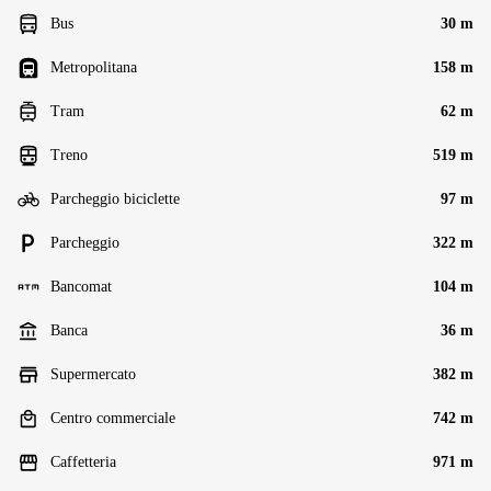
Bus
30 m
Metropolitana
158 m
Tram
62 m
Treno
519 m
Parcheggio biciclette
97 m
Parcheggio
322 m
Bancomat
104 m
Banca
36 m
Supermercato
382 m
Centro commerciale
742 m
Caffetteria
971 m