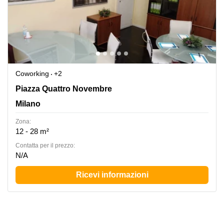
Coworking
+2
Piazza IV Novembre 4, Milano, Milano
Piazza Quattro Novembre
Milano
Zona:
12 - 28 m²
Сontatta per il prezzo:
N/A
Ricevi informazioni