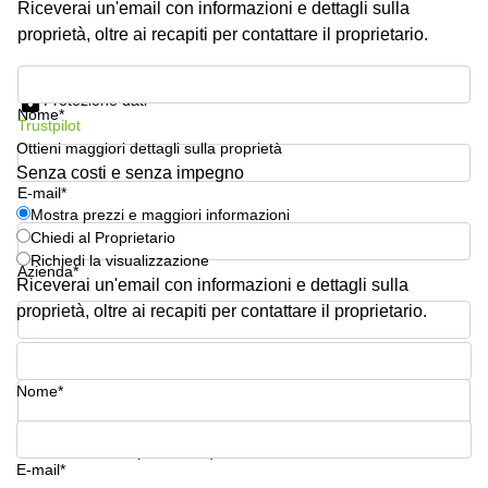
Riceverai un'email con informazioni e dettagli sulla
Pescara
proprietà, oltre ai recapiti per contattare il proprietario.
Coworking
Brescia
Mostra prezzi e maggiori informazioni
Protezione dati
Affitto
Nome*
Trustpilot
Business
Centers
Ottieni maggiori dettagli sulla proprietà
a
Senza costi e senza impegno
Treviso
E-mail*
Mostra prezzi e maggiori informazioni
Affitto
Chiedi al Proprietario
Business
Richiedi la visualizzazione
Centers
Azienda*
a Napoli
Riceverai un'email con informazioni e dettagli sulla
proprietà, oltre ai recapiti per contattare il proprietario.
Uffici
in
Numero di telefono*
affitto
a
Nome*
Milano
Affitto
La tua domanda (facoltativo)
Sale
E-mail*
Meeting