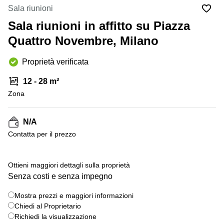
in
Brescia
Sala riunioni
affitto a
Pescara
Sala riunioni in affitto su Piazza
Pescara
Coworking
Quattro Novembre, Milano
Verona
Lombardy
Catania
Proprietà verificata
Business
center
Bologna
12 - 28 m²
Toscana
Bergamo
Zona
Business
center
Como
Milano
N/A
Napoli
Business
Сontatta per il prezzo
center
Roma
+ 1 foto
Ottieni maggiori dettagli sulla proprietà
Coworking
Senza costi e senza impegno
Campania
Coworking
Mostra prezzi e maggiori informazioni
Cagliari
Chiedi al Proprietario
Richiedi la visualizzazione
Coworking