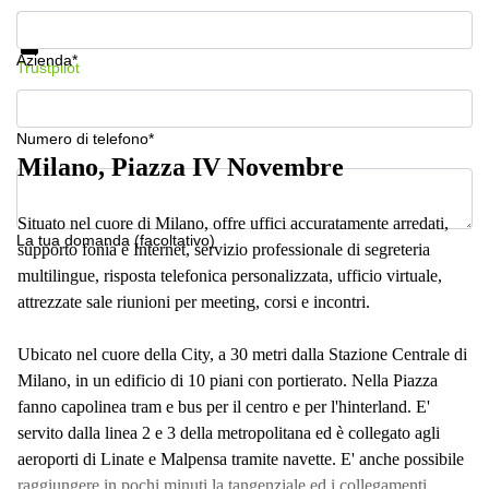
a
Mostra prezzi e maggiori informazioni
Firenze
Protezione dati
Azienda*
Coworking
Trustpilot
in affitto su
Via Cipro,
Brescia
Numero di telefono*
Affitto
Milano, Piazza IV Novembre
Ufficio
Coworking
a Vicenza
Situato nel cuore di Milano, offre uffici accuratamente arredati,
La tua domanda (facoltativo)
supporto fonia e Internet, servizio professionale di segreteria
Affitto
Business
multilingue, risposta telefonica personalizzata, ufficio virtuale,
Centers
attrezzate sale riunioni per meeting, corsi e incontri.
a Como
Ubicato nel cuore della City, a 30 metri dalla Stazione Centrale di
Milano, in un edificio di 10 piani con portierato. Nella Piazza
fanno capolinea tram e bus per il centro e per l'hinterland. E'
servito dalla linea 2 e 3 della metropolitana ed è collegato agli
aeroporti di Linate e Malpensa tramite navette. E' anche possibile
raggiungere in pochi minuti la tangenziale ed i collegamenti