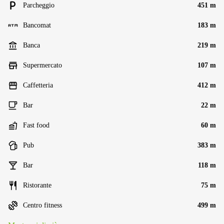
Parcheggio
451 m
Bancomat
183 m
Banca
219 m
Supermercato
107 m
Caffetteria
412 m
Bar
22 m
Fast food
60 m
Pub
383 m
Bar
118 m
Ristorante
75 m
Centro fitness
499 m