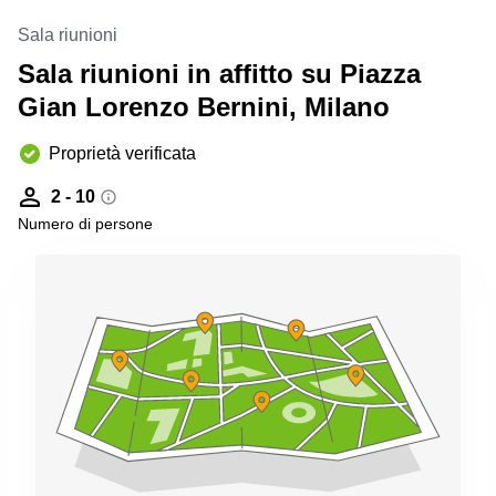
Pescara
Sala riunioni
Coworking
Sala riunioni in affitto su Piazza
Brescia
Gian Lorenzo Bernini, Milano
Affitto
Business
Centers
Proprietà verificata
a
Treviso
2 - 10
Numero di persone
Affitto
Business
Centers
a Napoli
Uffici
in
affitto
a
Milano
Affitto
Sale
Meeting