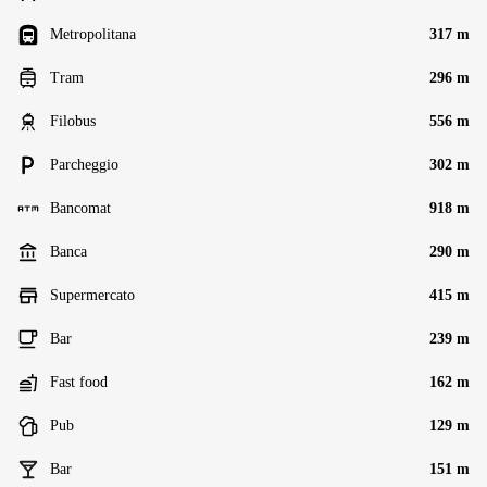
Metropolitana
317 m
Tram
296 m
Filobus
556 m
Parcheggio
302 m
Bancomat
918 m
Banca
290 m
Supermercato
415 m
Bar
239 m
Fast food
162 m
Pub
129 m
Bar
151 m