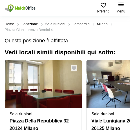
Preferiti
Menu
Dare in locazione e affittare
Home
Locazione
Sala riunioni
Lombardia
Milano
Piazza Gian Lorenzo Bernini 4
Aiuto
Tipologie di
Zone
Ricerche
Questa posizione è affittata
locali
Popolari
popolari
commerciali
Vedi locali simili disponibili qui sotto:
Chi Siamo
Genova
Coworking
Ufficio
Lazio
Milano
Metti in elenco il tuo ufficio
Business
Coworking
Treviso
Center
Bologna
Prezzo
Palermo
Coworking
Uffici
in
Bari
Sala
affitto a
Accesso
Riunioni
Vicenza
Torino
Ufficio
Coworking
Sala riunioni
Sala riunioni
Firenze
Virtuale
Palermo
Piazza Della Repubblica 32
Viale Lunigiana 2
Padova
Uffici
20124 Milano
20125 Milano