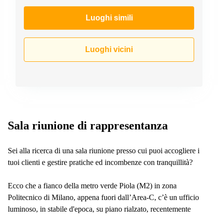
a
Firenze
Luoghi simili
Coworking
in affitto su
Via Cipro,
Luoghi vicini
Brescia
Affitto
Ufficio
Coworking
a Vicenza
Affitto
Business
Sala riunione di rappresentanza
Centers
a Como
Sei alla ricerca di una sala riunione presso cui puoi accogliere i
tuoi clienti e gestire pratiche ed incombenze con tranquillità?
Ecco che a fianco della metro verde Piola (M2) in zona
Politecnico di Milano, appena fuori dall’Area-C, c’è un ufficio
luminoso, in stabile d'epoca, su piano rialzato, recentemente