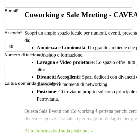
E-mail*
Coworking e Sale Meeting - CAVE
Azienda*
Scopri un ampio spazio ideale per riunioni, eventi, present
da:
Ampiezza e Luminosità
: Un grande ambiente che pu
Numero di telefono*
workshop e formazione.
Lavagna e Video-proiettore
: Lo spazio offre tutti
altro.
Divanetti Accoglienti
: Spazi dedicati con divanetti 
La tua domanda (facoltativo)
discussioni e momenti di networking.
Posizione
: Ci troviamo proprio sul corso principale 
Ferroviaria.
Questa Sala Eventi con Co-working è perfetta per chi cerc
diverse esigenze. Contattaci per maggiori dettagli e per pre
Altre informazioni sulla posizione