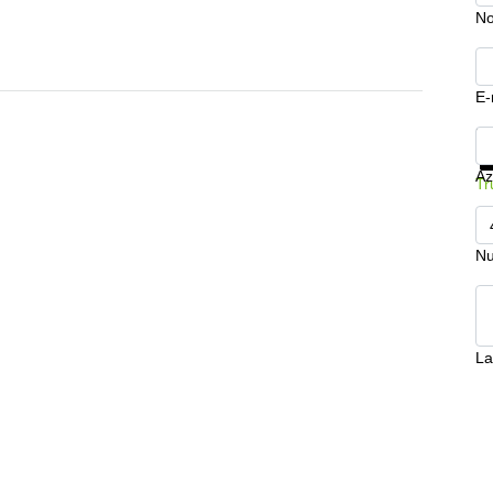
N
E-
Mo
Az
Tr
Nu
La