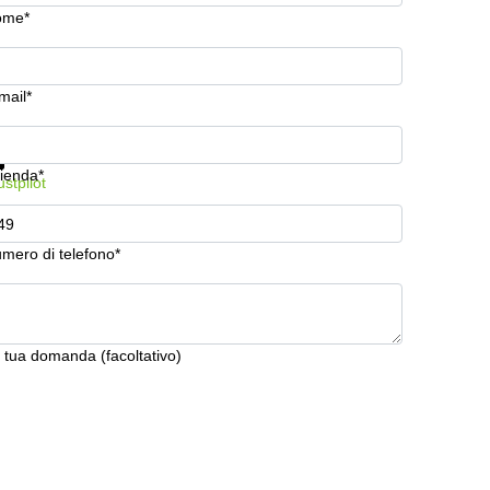
ome*
mail*
stra prezzi e maggiori informazioni
Protezione dati
ienda*
ustpilot
mero di telefono*
 tua domanda (facoltativo)