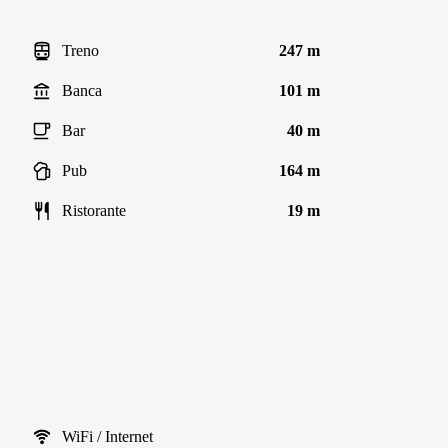
Treno
247 m
Banca
101 m
Bar
40 m
Pub
164 m
Ristorante
19 m
WiFi / Internet