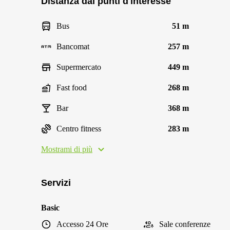
Distanza dai punti d'interesse
Bus
51 m
Bancomat
257 m
Supermercato
449 m
Fast food
268 m
Bar
368 m
Centro fitness
283 m
Mostrami di più
Servizi
Basic
Accesso 24 Ore
Sale conferenze