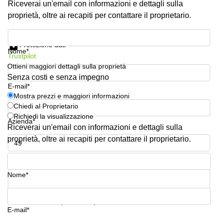
Riceverai un'email con informazioni e dettagli sulla
Pescara
proprietà, oltre ai recapiti per contattare il proprietario.
Coworking
Brescia
Mostra prezzi e maggiori informazioni
Protezione dati
Affitto
Nome*
Trustpilot
Business
Centers
Ottieni maggiori dettagli sulla proprietà
a
Senza costi e senza impegno
Treviso
E-mail*
Mostra prezzi e maggiori informazioni
Affitto
Chiedi al Proprietario
Business
Richiedi la visualizzazione
Centers
Azienda*
a Napoli
Riceverai un'email con informazioni e dettagli sulla
proprietà, oltre ai recapiti per contattare il proprietario.
Uffici
in
Numero di telefono*
affitto
a
Nome*
Milano
Affitto
La tua domanda (facoltativo)
Sale
E-mail*
Meeting