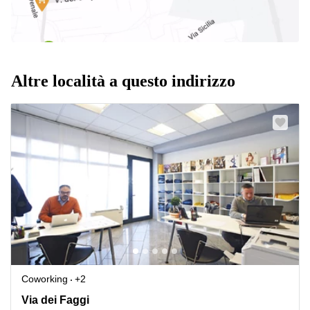
Altre località a questo indirizzo
Coworking
+2
Via dei Faggi 7, Castelfranco Veneto
Via dei Faggi