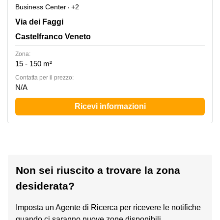
Business Center
+2
Via dei Faggi 7, Castelfranco Veneto
Via dei Faggi
Castelfranco Veneto
Zona:
15 - 150 m²
Сontatta per il prezzo:
N/A
Ricevi informazioni
Non sei riuscito a trovare la zona
desiderata?
Imposta un Agente di Ricerca per ricevere le notifiche
quando ci saranno nuove zone disponibili.