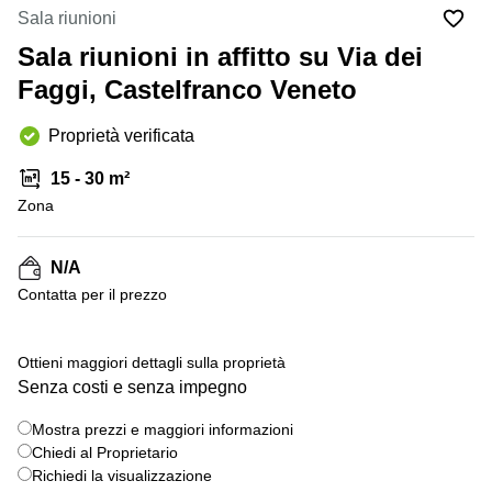
in
Brescia
Sala riunioni
affitto a
Pescara
Sala riunioni in affitto su Via dei
Pescara
Coworking
Faggi, Castelfranco Veneto
Verona
Lombardy
Catania
Proprietà verificata
Business
center
Bologna
15 - 30 m²
Toscana
Bergamo
Zona
Business
center
Como
Milano
N/A
Napoli
Business
Сontatta per il prezzo
center
Roma
Ottieni maggiori dettagli sulla proprietà
Coworking
Senza costi e senza impegno
Campania
Coworking
Mostra prezzi e maggiori informazioni
Cagliari
Chiedi al Proprietario
Richiedi la visualizzazione
Coworking