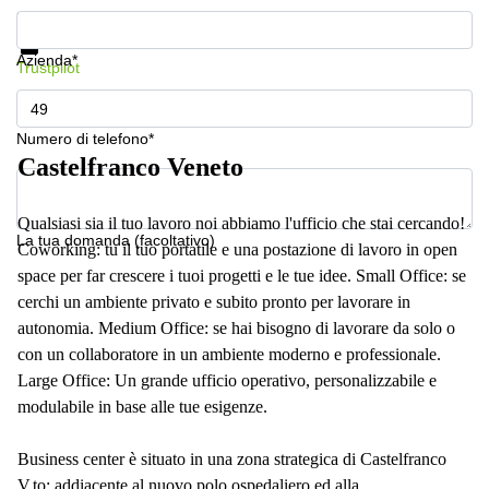
a
Mostra prezzi e maggiori informazioni
Firenze
Protezione dati
Azienda*
Coworking
Trustpilot
in affitto su
Via Cipro,
Brescia
Numero di telefono*
Affitto
Castelfranco Veneto
Ufficio
Coworking
a Vicenza
Qualsiasi sia il tuo lavoro noi abbiamo l'ufficio che stai cercando!
La tua domanda (facoltativo)
Coworking: tu il tuo portatile e una postazione di lavoro in open
Affitto
Business
space per far crescere i tuoi progetti e le tue idee. Small Office: se
Centers
cerchi un ambiente privato e subito pronto per lavorare in
a Como
autonomia. Medium Office: se hai bisogno di lavorare da solo o
con un collaboratore in un ambiente moderno e professionale.
Large Office: Un grande ufficio operativo, personalizzabile e
modulabile in base alle tue esigenze.
Business center è situato in una zona strategica di Castelfranco
V,to: addiacente al nuovo polo ospedaliero ed alla