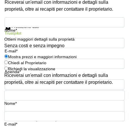
Riceverai un'email con informazioni e dettagli sulla
Pescara
proprietà, oltre ai recapiti per contattare il proprietario.
Coworking
Brescia
Mostra prezzi e maggiori informazioni
Protezione dati
Affitto
Nome*
Trustpilot
Business
Centers
Ottieni maggiori dettagli sulla proprietà
a
Senza costi e senza impegno
Treviso
E-mail*
Mostra prezzi e maggiori informazioni
Affitto
Chiedi al Proprietario
Business
Richiedi la visualizzazione
Centers
Azienda*
a Napoli
Riceverai un'email con informazioni e dettagli sulla
proprietà, oltre ai recapiti per contattare il proprietario.
Uffici
in
Numero di telefono*
affitto
a
Nome*
Milano
Affitto
La tua domanda (facoltativo)
Sale
E-mail*
Meeting