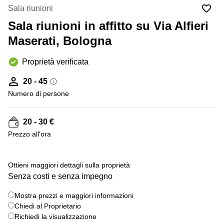
in
Brescia
Sala riunioni
affitto a
Pescara
Sala riunioni in affitto su Via Alfieri
Pescara
Coworking
Maserati, Bologna
Verona
Lombardy
Catania
Proprietà verificata
Business
center
Bologna
20 - 45
Toscana
Bergamo
Numero di persone
Business
center
Como
Milano
20 - 30 €
Napoli
Business
Prezzo all'ora
center
Roma
Ottieni maggiori dettagli sulla proprietà
Coworking
Senza costi e senza impegno
Campania
Coworking
Mostra prezzi e maggiori informazioni
Cagliari
Chiedi al Proprietario
Richiedi la visualizzazione
Coworking