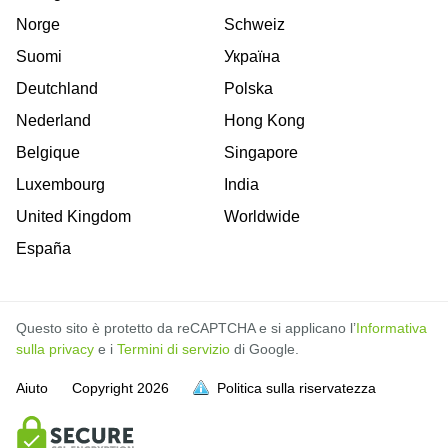
Norge
Schweiz
Suomi
Україна
Deutchland
Polska
Nederland
Hong Kong
Belgique
Singapore
Luxembourg
India
United Kingdom
Worldwide
España
Questo sito è protetto da reCAPTCHA e si applicano l’
Informativa
sulla privacy
e i
Termini di servizio
di Google.
Aiuto
Copyright
2026
Politica sulla riservatezza
sia piena
sia piena