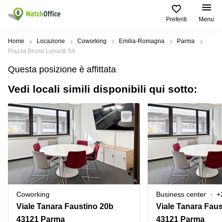
Preferiti
Menu
Dare in locazione e affittare
Home
Locazione
Coworking
Emilia-Romagna
Parma
Piazza Bruno Lunardi 5A
Aiuto
Tipologie di
Zone
Ricerche
Questa posizione è affittata
locali
Popolari
popolari
commerciali
Vedi locali simili disponibili qui sotto:
Chi Siamo
Genova
Coworking
Ufficio
Lazio
Milano
Metti in elenco il tuo ufficio
Business
Coworking
Treviso
Center
Bologna
Prezzo
Palermo
Coworking
Uffici
in
Bari
Sala
affitto a
Accesso
Riunioni
Vicenza
Torino
Ufficio
Coworking
Coworking
Business center
+
Firenze
Virtuale
Palermo
Viale Tanara Faustino 20b
Viale Tanara Fau
Padova
Uffici
43121 Parma
43121 Parma