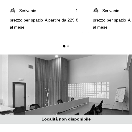
in
Brescia
affitto a
Scrivanie
1
Scrivanie
Pescara
Pescara
prezzo per spazio
A partire da 229 €
prezzo per spazio
A 
Coworking
Verona
al mese
al mese
Lombardy
Catania
Business
center
Bologna
Toscana
Bergamo
Business
center
Como
Milano
Napoli
Business
center
Roma
Coworking
Campania
Coworking
Località non disponibile
Cagliari
Coworking