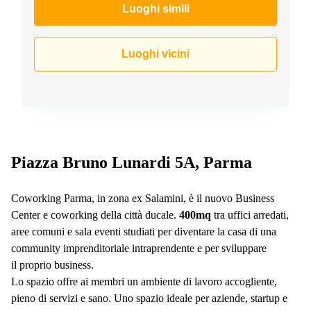
a
Luoghi simili
Firenze
Coworking
in affitto su
Luoghi vicini
Via Cipro,
Brescia
Affitto
Ufficio
Coworking
a Vicenza
Piazza Bruno Lunardi 5A, Parma
Affitto
Business
Centers
Coworking Parma, in zona ex Salamini, è il nuovo Business
a Como
Center e coworking della città ducale.
400mq
tra uffici arredati,
aree comuni e sala eventi studiati per diventare la casa di una
community imprenditoriale intraprendente e per sviluppare
il proprio business.
Lo spazio offre ai membri un ambiente di lavoro accogliente,
pieno di servizi e sano. Uno spazio ideale per aziende, startup e