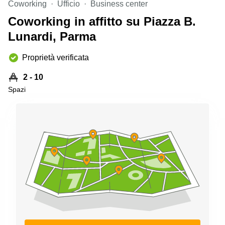
Coworking
Ufficio
Business center
Pescara
Coworking in affitto su Piazza B.
Coworking
Brescia
Lunardi, Parma
Affitto
Proprietà verificata
Business
Centers
a
2 - 10
Treviso
Spazi
Affitto
Business
Centers
a Napoli
Uffici
in
affitto
a
Milano
Affitto
Sale
Meeting