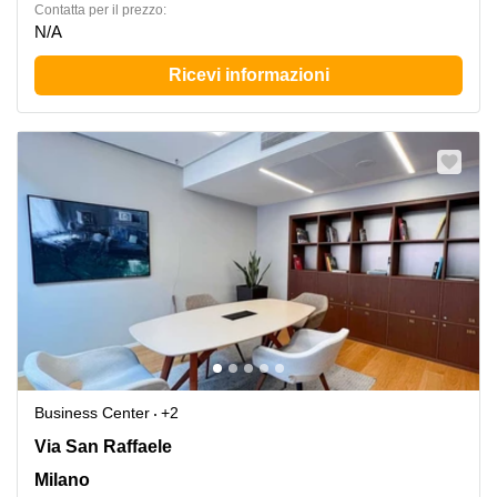
Сontatta per il prezzo:
N/A
Ricevi informazioni
Business Center
+2
Via San Raffaele 1,Zona Duomo, Milano
Via San Raffaele
Milano