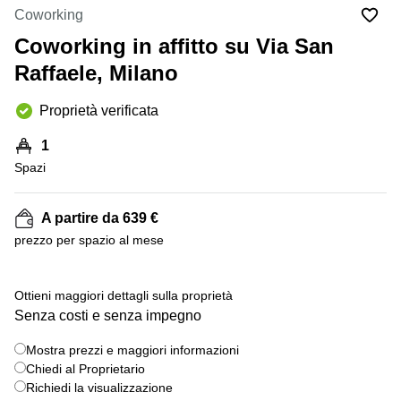
in
Brescia
Coworking
affitto a
Pescara
Coworking in affitto su Via San
Pescara
Coworking
Raffaele, Milano
Verona
Lombardy
Catania
Proprietà verificata
Business
center
Bologna
1
Toscana
Bergamo
Spazi
Business
center
Como
Milano
A partire da 639 €
Napoli
Business
prezzo per spazio al mese
center
Roma
+ 7 foto
Ottieni maggiori dettagli sulla proprietà
Coworking
Senza costi e senza impegno
Campania
Coworking
Mostra prezzi e maggiori informazioni
Cagliari
Chiedi al Proprietario
Richiedi la visualizzazione
Coworking