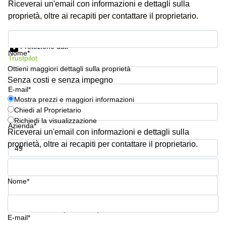
Riceverai un'email con informazioni e dettagli sulla
Pescara
proprietà, oltre ai recapiti per contattare il proprietario.
Coworking
Brescia
Mostra prezzi e maggiori informazioni
Protezione dati
Affitto
Nome*
Trustpilot
Business
Centers
Ottieni maggiori dettagli sulla proprietà
a
Senza costi e senza impegno
Treviso
E-mail*
Mostra prezzi e maggiori informazioni
Affitto
Chiedi al Proprietario
Business
Richiedi la visualizzazione
Centers
Azienda*
a Napoli
Riceverai un'email con informazioni e dettagli sulla
proprietà, oltre ai recapiti per contattare il proprietario.
Uffici
in
Numero di telefono*
affitto
a
Nome*
Milano
Affitto
La tua domanda (facoltativo)
Sale
E-mail*
Meeting