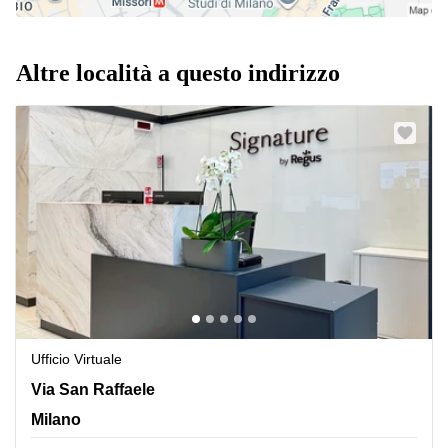
Altre località a questo indirizzo
Ufficio Virtuale
Via San Raffaele 1,Zona Duomo, Milano
Via San Raffaele
Milano