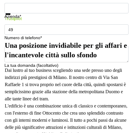
a
Mostra prezzi e maggiori informazioni
Firenze
Protezione dati
Azienda*
Coworking
Trustpilot
in affitto su
Via Cipro,
Brescia
Numero di telefono*
Affitto
Una posizione invidiabile per gli affari e
Ufficio
Coworking
l'incantevole città sullo sfondo
a Vicenza
La tua domanda (facoltativo)
Affitto
Dai lustro al tuo business scegliendo una sede presso uno degli
Business
indirizzi più prestigiosi di Milano. Il nostro centro di Via San
Centers
Raffaele 1 si trova proprio nel cuore della città, quindi spostarsi è
a Como
semplicissimo grazie alla stazione della metropolitana Duomo e
alle tante linee del tram.
L'edificio è una combinazione unica di classico e contemporaneo,
con l'esterno di fine Ottocento che crea uno splendido contrasto
con gli interni moderni e luminosi. Il tutto a pochi passi da alcune
delle più significative attrazioni e istituzioni culturali di Milano,