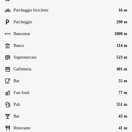
Parcheggio biciclette
16 m
Parcheggio
290 m
Bancomat
1000 m
Banca
114 m
Supermercato
523 m
Caffetteria
401 m
Bar
55 m
Fast food
77 m
Pub
551 m
Bar
43 m
Ristorante
41 m