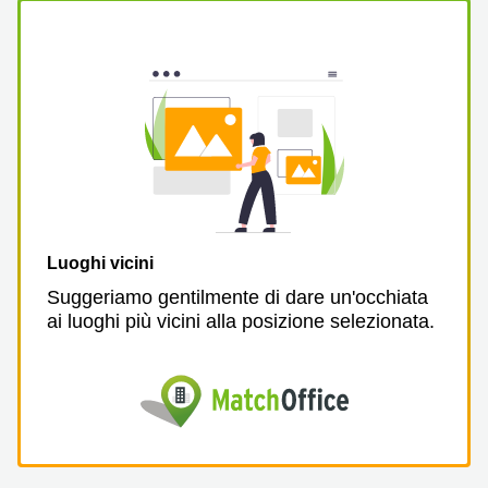
a
Firenze
Coworking
in affitto su
Via Cipro,
Brescia
Affitto
Ufficio
Coworking
a Vicenza
Affitto
Luoghi vicini
Business
Centers
Suggeriamo gentilmente di dare un'occhiata
a Como
ai luoghi più vicini alla posizione selezionata.