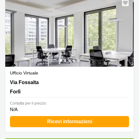
Pescara
Coworking
Brescia
Affitto
Business
Centers
a
Treviso
Affitto
Business
Ufficio Virtuale
Centers
a Napoli
Via Fossalta 3055, Forlì
Via Fossalta
Uffici
Forlì
in
affitto
Сontatta per il prezzo:
a
N/A
Milano
Ricevi informazioni
Affitto
Sale
Meeting