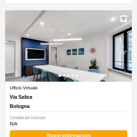
Ufficio Virtuale
Via Selice 51, Bologna
Via Selice
Bologna
Сontatta per il prezzo:
N/A
Ricevi informazioni