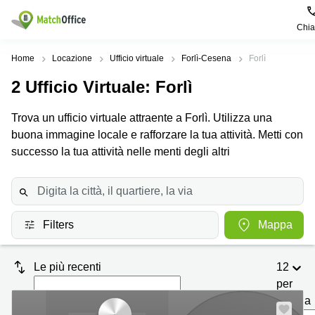
Chi
Dare in locazione e affittare
Home
Locazione
Ufficio virtuale
Forlì-Cesena
Forlì
2
Ufficio Virtuale
: Forlì
Aiuto
Tipologie di
Zone
Ricerche
locali
Popolari
popolari
Trova un ufficio virtuale attraente a Forlì. Utilizza una
commerciali
Chi Siamo
buona immagine locale e rafforzare la tua attività. Metti con
Genova
Coworking
Ufficio
Lazio
successo la tua attività nelle menti degli altri
Milano
Metti in elenco il tuo ufficio
Business
Coworking
Treviso
Center
Bologna
Prezzo
Palermo
Coworking
Uffici
in
Filters
Mappa
Bari
Sala
affitto a
Accesso
Riunioni
Vicenza
Torino
Le più recenti
12
Ufficio
Coworking
Firenze
Virtuale
Palermo
per
pagina
Padova
Uffici