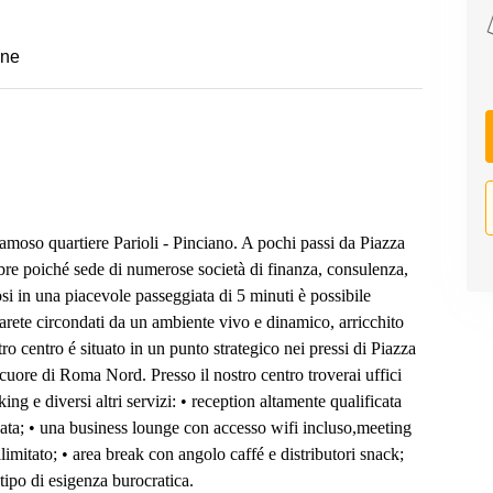
one
amoso quartiere Parioli - Pinciano. A pochi passi da Piazza
bre poiché sede di numerose società di finanza, consulenza,
i in una piacevole passeggiata di 5 minuti è possibile
rete circondati da un ambiente vivo e dinamico, arricchito
stro centro é situato in un punto strategico nei pressi di Piazza
cuore di Roma Nord. Presso il nostro centro troverai uffici
ng e diversi altri servizi: • reception altamente qualificata
zata; • una business lounge con accesso wifi incluso,meeting
imitato; • area break con angolo caffé e distributori snack;
tipo di esigenza burocratica.