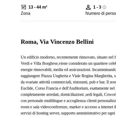
13 - 44 m²
1 - 3
Zona
Numero di pers
Roma, Via Vincenzo Bellini
Un edificio moderno, recentemente rinnovato, situato nel f
Verdi e Villa Borghese,viene considerato un quartiere cele
energie rinnovabili, media ed assicurazioni. Incamminandos
raggiungere Piazza Ungheria e Viale Regina Margherita, sa
da svariate attività commerciali, ristoranti, pub e bar. Il no
Euclide, Corso Francia e dell'Auditorium, esattamente nel 
completamente arredati, domiciliazioni ,sedi legali, Coworki
con personale multilingue e accoglienza clienti personaliz
room e sala videoconferenze, marker e accesso a internet ill
servizi di hosting server, supporto amministrativo per ogni 