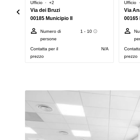
Ufficio
+2
Ufficio
Via dei Bruzi
Via An
00185 Municipio II
00165
Numero di
1 - 10
Nu
persone
pe
Сontatta per il
N/A
Сontatta
prezzo
prezzo