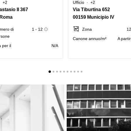
+2
Ufficio
+2
astasio II 367
Via Tiburtina 652
 Roma
00159 Municipio IV
mero di
1 - 12
Zona
12
rsone
Canone annuo/m²
A parti
 per il
N/A