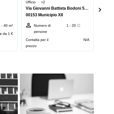
Ufficio
+2
Ufficio
Via Giovanni Battista Bodoni 54/56
Via A
00153 Municipio XII
00195
 - 40 m²
Numero di
1 - 20
Nu
persone
pe
re da 1 €
Сontatta per il
N/A
Сontatt
prezzo
prezzo