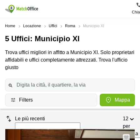
Chi
Dare in locazione e affittare
Home
Locazione
Uffici
Roma
Municipio XI
5
Uffici
: Municipio XI
Aiuto
Tipologie di
Zone
Ricerche
locali
Popolari
popolari
Trova uffici migliori in affitto a Municipio XI. Solo proprietari
commerciali
Chi Siamo
affidabili e uffici completamente attrezzati. Trova l'ufficio
Genova
Coworking
Ufficio
Lazio
giusto
Milano
Metti in elenco il tuo ufficio
Business
Coworking
Treviso
Center
Bologna
Prezzo
Palermo
Coworking
Uffici
in
Filters
Mappa
Bari
Sala
affitto a
Accesso
Riunioni
Vicenza
Torino
Le più recenti
12
Ufficio
Coworking
Firenze
Virtuale
Palermo
per
pagina
Padova
Uffici