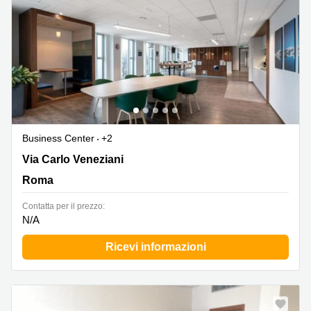
Business Center
+2
Via Carlo Veneziani 56-58, Roma
Via Carlo Veneziani
Roma
Сontatta per il prezzo:
N/A
Ricevi informazioni