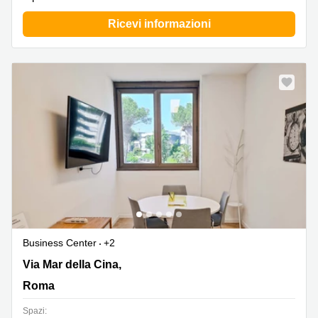
Ricevi informazioni
Business Center
+2
Via Mar della Cina, 276, Roma
Via Mar della Cina,
Roma
Spazi: