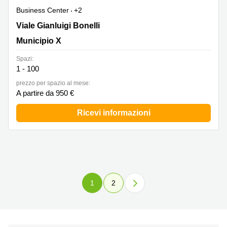
Business Center
+2
Viale Gianluigi Bonelli 40, Municipio X
Viale Gianluigi Bonelli
Municipio X
Spazi:
1 - 100
prezzo per spazio al mese:
A partire da 950 €
Ricevi informazioni
1
2