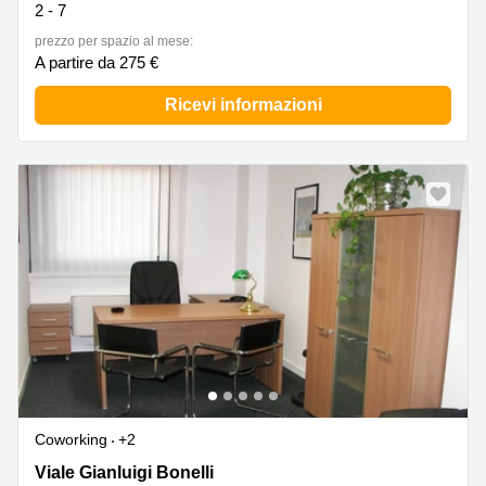
2 - 7
prezzo per spazio al mese:
A partire da 275 €
Ricevi informazioni
Coworking
+2
Viale Gianluigi Bonelli 40, Municipio X
Viale Gianluigi Bonelli