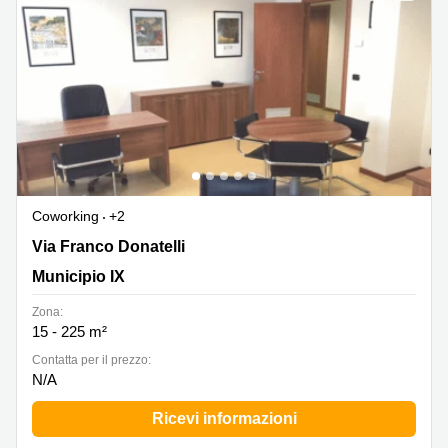
Coworking
+2
Via Franco Donatelli 7, Municipio IX
Via Franco Donatelli
Municipio IX
Zona:
15 - 225 m²
Сontatta per il prezzo:
N/A
Ricevi informazioni