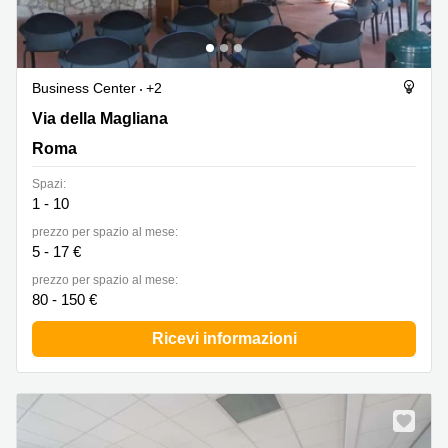
Business Center
+2
Via della Magliana 1066, Roma
Via della Magliana
Roma
Spazi:
1 - 10
prezzo per spazio al mese:
5 - 17 €
prezzo per spazio al mese:
80 - 150 €
Ricevi informazioni