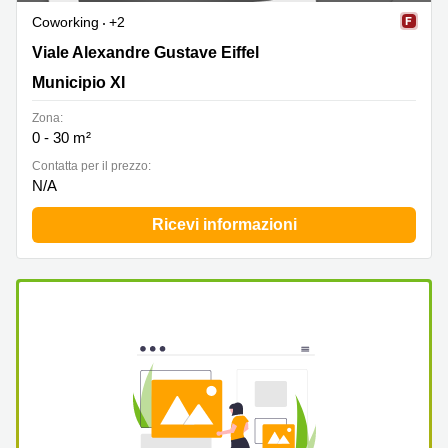
Coworking
+2
Viale Alexandre Gustave Eiffel, 100, Municipio XI
Viale Alexandre Gustave Eiffel
Municipio XI
Zona:
0 - 30 m²
Сontatta per il prezzo:
N/A
Ricevi informazioni