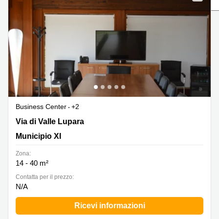
in
Brescia
affitto a
Pescara
Pescara
Coworking
Verona
Lombardy
Catania
Business
center
Bologna
Toscana
Bergamo
Business
center
Business Center
+2
Como
Milano
Via di Valle Lupara 10, Municipio XI
Via di Valle Lupara
Napoli
Business
Municipio XI
center
Roma
Zona:
14 - 40 m²
Coworking
Campania
Сontatta per il prezzo:
N/A
Coworking
Cagliari
Ricevi informazioni
Coworking