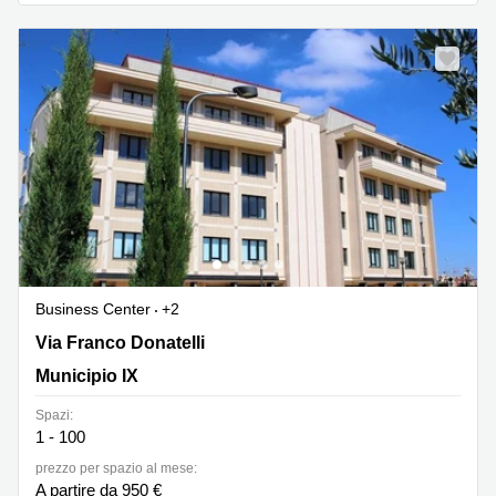
Business Center
+2
Via Franco Donatelli 7, Municipio IX
Via Franco Donatelli
Municipio IX
Spazi:
1 - 100
prezzo per spazio al mese:
A partire da 950 €