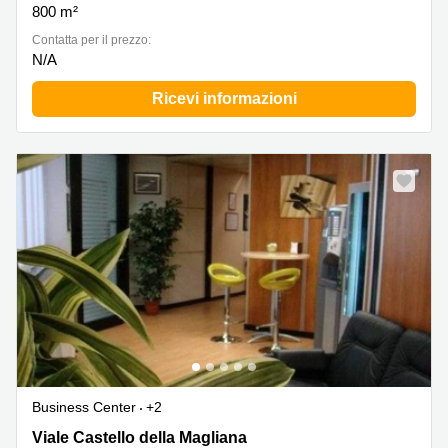
800 m²
Сontatta per il prezzo:
N/A
Ricevi informazioni
Business Center
+2
Viale Castello della Magliana 38, Roma, Municipio XI
Viale Castello della Magliana