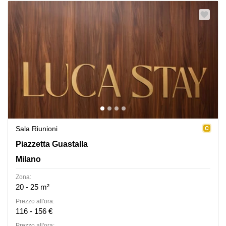
Sala Riunioni
Piazzetta Guastalla, Milano
Piazzetta Guastalla
Milano
Zona:
20 - 25 m²
Prezzo all'ora:
116 - 156 €
Prezzo all'ora: