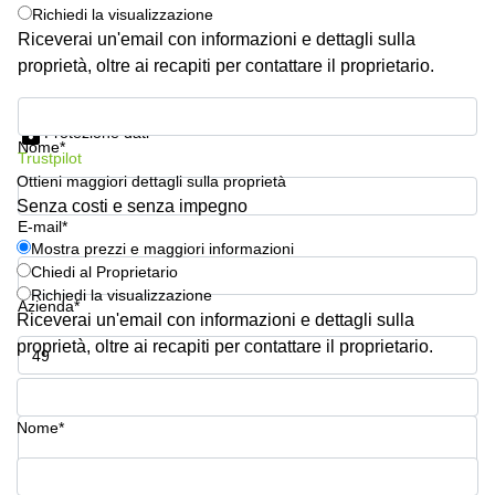
Pescara
Richiedi la visualizzazione
Riceverai un'email con informazioni e dettagli sulla
Coworking
proprietà, oltre ai recapiti per contattare il proprietario.
Brescia
Affitto
Mostra prezzi e maggiori informazioni
Business
Protezione dati
Nome*
Centers
Trustpilot
a
Ottieni maggiori dettagli sulla proprietà
Treviso
Senza costi e senza impegno
Affitto
E-mail*
Business
Mostra prezzi e maggiori informazioni
Centers
Chiedi al Proprietario
a Napoli
Richiedi la visualizzazione
Azienda*
Riceverai un'email con informazioni e dettagli sulla
Uffici
in
proprietà, oltre ai recapiti per contattare il proprietario.
affitto
a
Numero di telefono*
Milano
Nome*
Affitto
Sale
Meeting
La tua domanda (facoltativo)