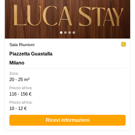
Sala Riunioni
Piazzetta Guastalla, Milano
Piazzetta Guastalla
Milano
Zona:
20 - 25 m²
Prezzo all'ora:
116 - 156 €
Prezzo all'ora:
10 - 12 €
Ricevi informazioni