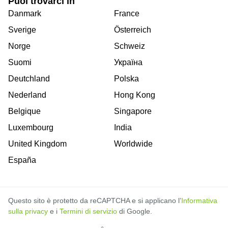
Puoi trovarci in
Danmark
France
Sverige
Österreich
Norge
Schweiz
Suomi
Україна
Deutchland
Polska
Nederland
Hong Kong
Belgique
Singapore
Luxembourg
India
United Kingdom
Worldwide
España
Questo sito è protetto da reCAPTCHA e si applicano l’
Informativa
sulla privacy
e i
Termini di servizio
di Google.