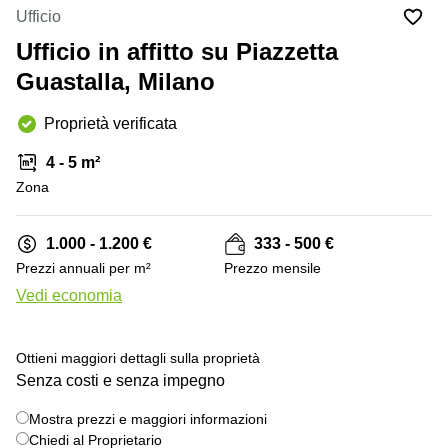
in
Brescia
Ufficio
affitto a
Pescara
Ufficio in affitto su Piazzetta
Pescara
Coworking
Guastalla, Milano
Verona
Lombardy
Catania
Proprietà verificata
Business
center
Bologna
4 - 5 m²
Toscana
Bergamo
Zona
Business
center
Como
Milano
1.000 - 1.200 €
333 - 500 €
Napoli
Business
Prezzi annuali per m²
Prezzo mensile
center
Vedi economia
Roma
Coworking
Campania
Ottieni maggiori dettagli sulla proprietà
Senza costi e senza impegno
Coworking
Cagliari
Mostra prezzi e maggiori informazioni
Chiedi al Proprietario
Coworking