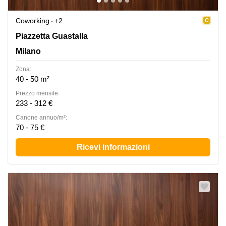
Coworking
+2
Piazzetta Guastalla, Milano
Piazzetta Guastalla
Milano
Zona:
40 - 50 m²
Prezzo mensile:
233 - 312 €
Canone annuo/m²:
70 - 75 €
Ricevi informazioni