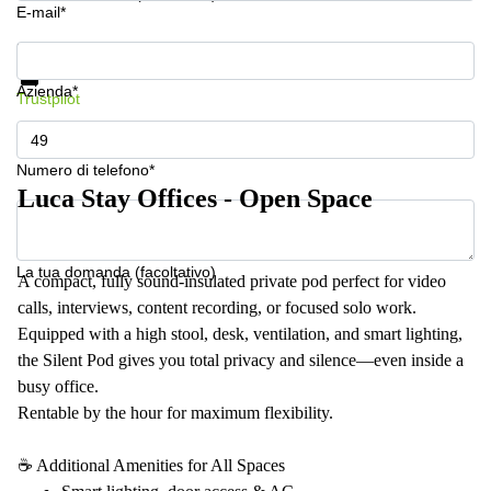
a
E-mail*
Firenze
Mostra prezzi e maggiori informazioni
Coworking
Protezione dati
in affitto su
Azienda*
Trustpilot
Via Cipro,
Brescia
Affitto
Numero di telefono*
Ufficio
Luca Stay Offices - Open Space
Coworking
a Vicenza
Affitto
La tua domanda (facoltativo)
Business
A compact, fully sound-insulated private pod perfect for video
Centers
calls, interviews, content recording, or focused solo work.
a Como
Equipped with a high stool, desk, ventilation, and smart lighting,
the Silent Pod gives you total privacy and silence—even inside a
busy office.
Rentable by the hour for maximum flexibility.
☕ Additional Amenities for All Spaces