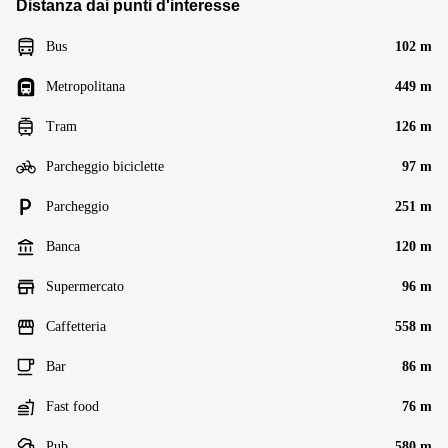
Distanza dai punti d'interesse
Bus
102 m
Metropolitana
449 m
Tram
126 m
Parcheggio biciclette
97 m
Parcheggio
251 m
Banca
120 m
Supermercato
96 m
Caffetteria
558 m
Bar
86 m
Fast food
76 m
Pub
580 m