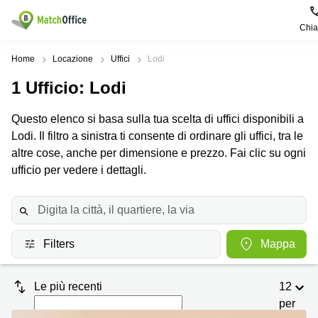
Chi
Dare in locazione e affittare
Home
Locazione
Uffici
Lodi
1
Ufficio
: Lodi
Aiuto
Tipologie di
Zone
Ricerche
locali
Popolari
popolari
Questo elenco si basa sulla tua scelta di uffici disponibili a
commerciali
Chi Siamo
Lodi. Il filtro a sinistra ti consente di ordinare gli uffici, tra le
Genova
Coworking
Ufficio
Lazio
altre cose, anche per dimensione e prezzo. Fai clic su ogni
Milano
Metti in elenco il tuo ufficio
ufficio per vedere i dettagli.
Business
Coworking
Treviso
Center
Bologna
Prezzo
Palermo
Coworking
Uffici
in
Bari
Sala
affitto a
Accesso
Filters
Mappa
Riunioni
Vicenza
Torino
Ufficio
Coworking
Firenze
Virtuale
Palermo
Le più recenti
12
per
Padova
Uffici