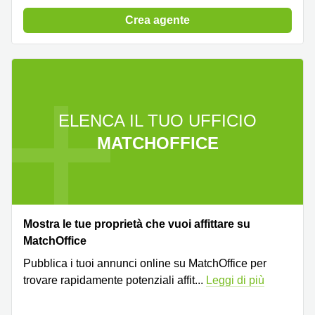
a
Firenze
Crea agente
Coworking
in affitto su
Via Cipro,
Brescia
Affitto
Ufficio
ELENCA IL TUO UFFICIO
Coworking
a Vicenza
MATCHOFFICE
Affitto
Business
Centers
a Como
Mostra le tue proprietà che vuoi affittare su
MatchOffice
Pubblica i tuoi annunci online su MatchOffice per
trovare rapidamente potenziali affit
...
Leggi di più