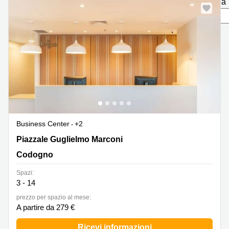
pagina
in
Brescia
affitto a
Pescara
Pescara
Coworking
Verona
Lombardy
Catania
Business
center
Bologna
Toscana
Bergamo
Business
center
Como
Milano
Business Center
+2
Napoli
Business
Piazzale Guglielmo Marconi 37, Codogno
Piazzale Guglielmo Marconi
center
Codogno
Roma
Coworking
Spazi:
Campania
3 - 14
prezzo per spazio al mese:
Coworking
A partire da 279 €
Cagliari
Coworking
Ricevi informazioni