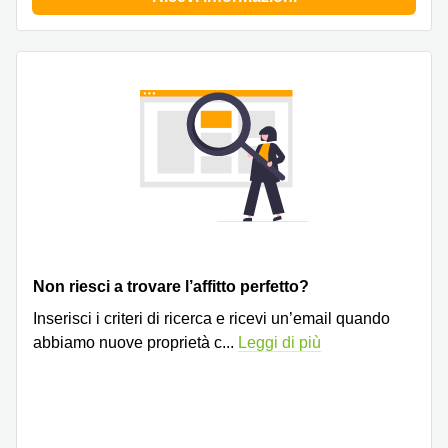
Pescara
Coworking
Brescia
Affitto
Business
Centers
a
Treviso
Affitto
Business
Centers
a Napoli
Non riesci a trovare l’affitto perfetto?
Uffici
in
Inserisci i criteri di ricerca e ricevi un’email quando
affitto
abbiamo nuove proprietà c
...
Leggi di più
a
Milano
Affitto
Sale
Meeting