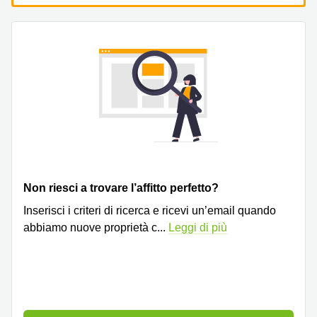
a
Firenze
Coworking
in affitto su
Via Cipro,
Brescia
Affitto
Ufficio
Coworking
a Vicenza
Affitto
Business
Non riesci a trovare l’affitto perfetto?
Centers
a Como
Inserisci i criteri di ricerca e ricevi un’email quando
abbiamo nuove proprietà c
...
Leggi di più