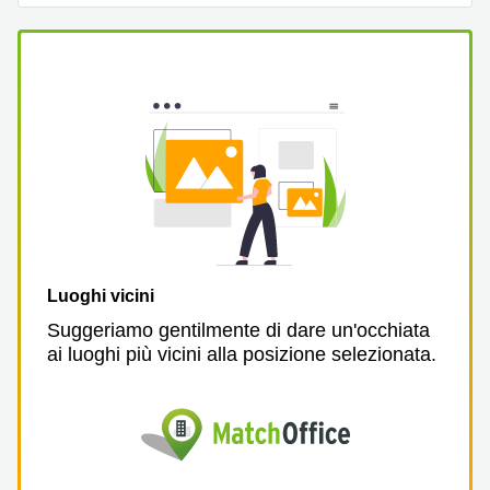
Pescara
Coworking
Brescia
Affitto
Business
Centers
a
Treviso
Affitto
Business
Centers
a Napoli
Luoghi vicini
Uffici
Suggeriamo gentilmente di dare un'occhiata
in
ai luoghi più vicini alla posizione selezionata.
affitto
a
Milano
Affitto
Sale
Meeting