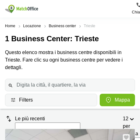
Chi
Dare in locazione e affittare
Home
Locazione
Business center
Trieste
1
Business Center
: Trieste
Aiuto
Tipologie di
Zone
Ricerche
locali
Popolari
popolari
Questo elenco mostra i business centre disponibili in
commerciali
Chi Siamo
Trieste. Fare clic su ogni business centre per vedere i
Genova
Coworking
Ufficio
Lazio
dettagli.
Milano
Metti in elenco il tuo ufficio
Business
Coworking
Treviso
Center
Bologna
Prezzo
Palermo
Coworking
Uffici
in
Filters
Mappa
Bari
Sala
affitto a
Accesso
Riunioni
Vicenza
Torino
Le più recenti
12
Ufficio
Coworking
Firenze
Virtuale
Palermo
per
pagina
Padova
Uffici