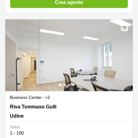
Crea agente
Business Center
+2
Riva Tommaso Gulli 12, Udine
Riva Tommaso Gulli
Udine
Spazi:
1 - 100