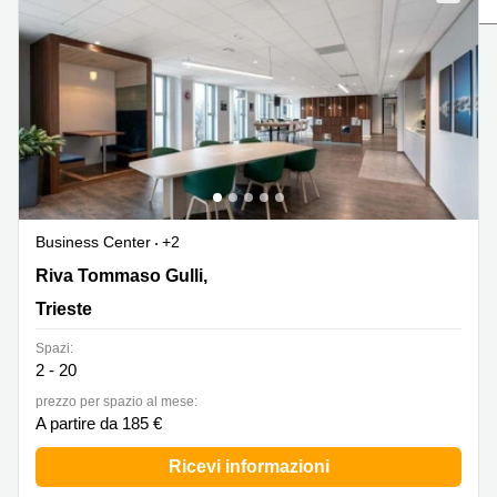
in
Brescia
affitto a
Pescara
Pescara
Coworking
Verona
Lombardy
Catania
Business
center
Bologna
Toscana
Bergamo
Business
center
Business Center
+2
Como
Milano
Riva Tommaso Gulli, 12, Trieste
Riva Tommaso Gulli,
Napoli
Business
Trieste
center
Roma
Spazi:
2 - 20
Coworking
Campania
prezzo per spazio al mese:
A partire da 185 €
Coworking
Cagliari
Ricevi informazioni
Coworking