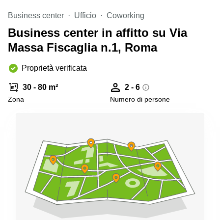
Pescara
Business center
Ufficio
Coworking
Coworking
Business center in affitto su Via
Brescia
Massa Fiscaglia n.1, Roma
Affitto
Business
Centers
Proprietà verificata
a
Treviso
30 - 80 m²
2 - 6
Zona
Numero di persone
Affitto
Business
Centers
a Napoli
Uffici
in
affitto
a
Milano
Affitto
Sale
Meeting