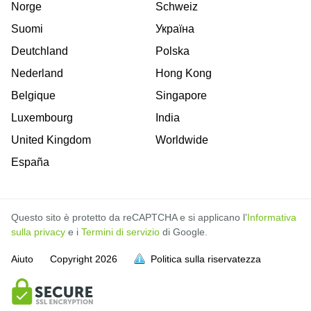
Norge
Schweiz
Suomi
Україна
Deutchland
Polska
Nederland
Hong Kong
Belgique
Singapore
Luxembourg
India
United Kingdom
Worldwide
España
Questo sito è protetto da reCAPTCHA e si applicano l’
Informativa
sulla privacy
e i
Termini di servizio
di Google.
Aiuto
Copyright
2026
Politica sulla riservatezza
sia piena
sia piena
sia piena
sia piena
sia piena
sia piena
sia piena
sia piena
sia piena
sia piena