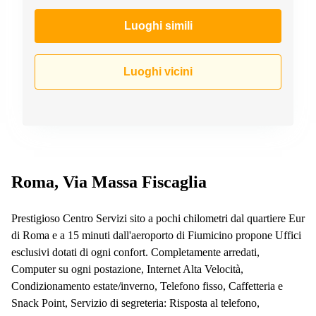
a
Firenze
Luoghi simili
Coworking
in affitto su
Via Cipro,
Luoghi vicini
Brescia
Affitto
Ufficio
Coworking
a Vicenza
Affitto
Business
Roma, Via Massa Fiscaglia
Centers
a Como
Prestigioso Centro Servizi sito a pochi chilometri dal quartiere Eur
di Roma e a 15 minuti dall'aeroporto di Fiumicino propone Uffici
esclusivi dotati di ogni confort. Completamente arredati,
Computer su ogni postazione, Internet Alta Velocità,
Condizionamento estate/inverno, Telefono fisso, Caffetteria e
Snack Point, Servizio di segreteria: Risposta al telefono,