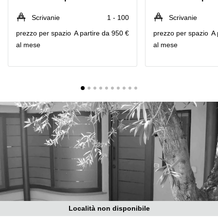
in
Brescia
affitto a
Scrivanie
1 - 100
Scrivanie
Pescara
Pescara
prezzo per spazio
A partire da 950 €
prezzo per spazio
A 
Coworking
Verona
al mese
al mese
Lombardy
Catania
Business
center
Bologna
Toscana
Bergamo
Business
center
Como
Milano
Napoli
Business
center
Roma
Coworking
Campania
Coworking
Cagliari
Località non disponibile
Coworking