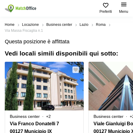
Preferiti
Menu
Dare in locazione e affittare
Home
Locazione
Business center
Lazio
Roma
Via Massa Fiscaglia n.1
Aiuto
Tipologie di
Zone
Ricerche
Questa posizione è affittata
locali
Popolari
popolari
commerciali
Vedi locali simili disponibili qui sotto:
Chi Siamo
Genova
Coworking
Ufficio
Lazio
Milano
Metti in elenco il tuo ufficio
Business
Coworking
Treviso
Center
Bologna
Prezzo
Palermo
Coworking
Uffici
in
Bari
Sala
affitto a
Accesso
Riunioni
Vicenza
Torino
Ufficio
Coworking
Business center
+2
Business center
+
Firenze
Virtuale
Palermo
Via Franco Donatelli 7
Viale Gianluigi Bo
Padova
Uffici
00127 Municipio IX
00127 Municipio 