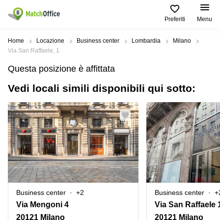
Preferiti
Menu
Dare in locazione e affittare
Home
Locazione
Business center
Lombardia
Milano
Via San Raffaele, 1
Aiuto
Tipologie di
Zone
Ricerche
Questa posizione è affittata
locali
Popolari
popolari
commerciali
Vedi locali simili disponibili qui sotto:
Chi Siamo
Genova
Coworking
Ufficio
Lazio
Milano
Metti in elenco il tuo ufficio
Business
Coworking
Treviso
Center
Bologna
Prezzo
Palermo
Coworking
Uffici
in
Bari
Sala
affitto a
Accesso
Riunioni
Vicenza
Torino
Ufficio
Coworking
Business center
+2
Business center
+
Firenze
Virtuale
Palermo
Via Mengoni 4
Padova
Uffici
20121 Milano
20121 Milano