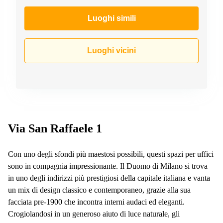
a
Firenze
Luoghi simili
Coworking
in affitto su
Via Cipro,
Luoghi vicini
Brescia
Affitto
Ufficio
Coworking
a Vicenza
Affitto
Business
Via San Raffaele 1
Centers
a Como
Con uno degli sfondi più maestosi possibili, questi spazi per uffici
sono in compagnia impressionante. Il Duomo di Milano si trova
in uno degli indirizzi più prestigiosi della capitale italiana e vanta
un mix di design classico e contemporaneo, grazie alla sua
facciata pre-1900 che incontra interni audaci ed eleganti.
Crogiolandosi in un generoso aiuto di luce naturale, gli