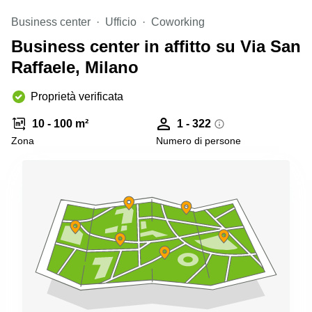
Pescara
Business center
Ufficio
Coworking
Coworking
Business center in affitto su Via San
Brescia
Raffaele, Milano
Affitto
Business
Centers
Proprietà verificata
a
Treviso
10 - 100 m²
1 - 322
Zona
Numero di persone
Affitto
Business
Centers
a Napoli
Uffici
in
affitto
a
Milano
Affitto
Sale
Meeting