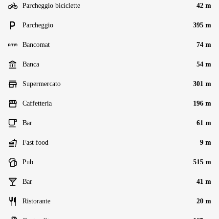
Parcheggio biciclette
42 m
Parcheggio
395 m
Bancomat
74 m
Banca
54 m
Supermercato
301 m
Caffetteria
196 m
Bar
61 m
Fast food
9 m
Pub
515 m
Bar
41 m
Ristorante
20 m