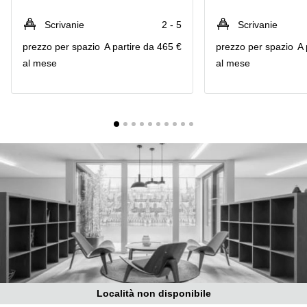
in
Brescia
affitto a
Scrivanie
2 - 5
Scrivanie
Pescara
Pescara
prezzo per spazio
A partire da 465 €
prezzo per spazio
A 
Coworking
Verona
al mese
al mese
Lombardy
Catania
Business
center
Bologna
Toscana
Bergamo
Business
center
Como
Milano
Napoli
Business
center
Roma
Coworking
Campania
Coworking
Cagliari
Località non disponibile
Coworking