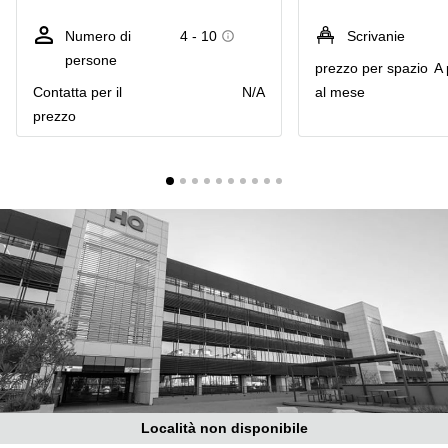
in
Brescia
affitto a
Numero di
4 - 10
Scrivanie
Pescara
Pescara
persone
prezzo per spazio
A 
Coworking
Verona
Сontatta per il
N/A
al mese
Lombardy
prezzo
Catania
Business
center
Bologna
Toscana
Bergamo
Business
center
Como
Milano
Napoli
Business
center
Roma
Coworking
Campania
Coworking
Cagliari
Località non disponibile
Coworking