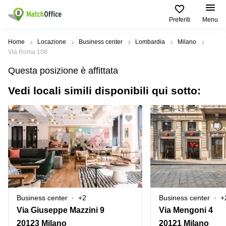
Preferiti
Menu
Dare in locazione e affittare
Home
Locazione
Business center
Lombardia
Milano
Via Roma 108
Aiuto
Tipologie di
Zone
Ricerche
Questa posizione è affittata
locali
Popolari
popolari
commerciali
Vedi locali simili disponibili qui sotto:
Chi Siamo
Genova
Coworking
Ufficio
Lazio
Milano
Metti in elenco il tuo ufficio
Business
Coworking
Treviso
Center
Bologna
Prezzo
Palermo
Coworking
Uffici
in
Bari
Sala
affitto a
Accesso
Riunioni
Vicenza
Torino
Ufficio
Coworking
Business center
+2
Business center
+
Firenze
Virtuale
Palermo
Via Giuseppe Mazzini 9
Via Mengoni 4
Padova
Uffici
20123 Milano
20121 Milano