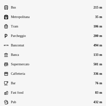
Bus
215 m
Metropolitana
35 m
Tram
106 m
Parcheggio
200 m
Bancomat
494 m
Banca
133 m
Supermercato
501 m
Caffetteria
336 m
Bar
76 m
Fast food
83 m
Pub
432 m