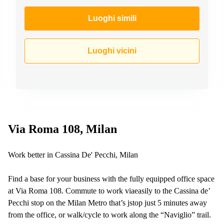
a
Firenze
Luoghi simili
Coworking
in affitto su
Via Cipro,
Luoghi vicini
Brescia
Affitto
Ufficio
Coworking
a Vicenza
Affitto
Business
Via Roma 108, Milan
Centers
a Como
Work better in Cassina De' Pecchi, Milan
Find a base for your business with the fully equipped office space
at Via Roma 108. Commute to work viaeasily to the Cassina de’
Pecchi stop on the Milan Metro that’s jstop just 5 minutes away
from the office, or walk/cycle to work along the “Naviglio” trail.