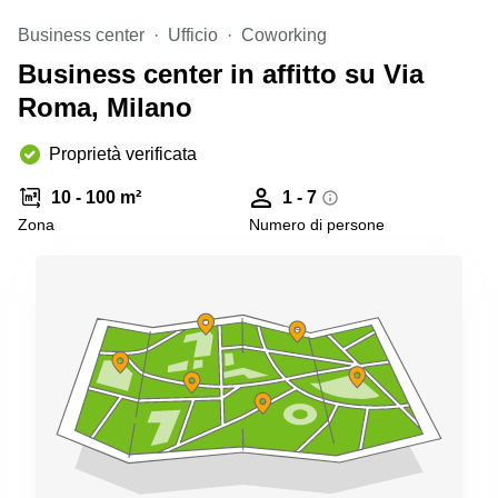
Pescara
Business center
Ufficio
Coworking
Coworking
Business center in affitto su Via
Brescia
Roma, Milano
Affitto
Business
Centers
Proprietà verificata
a
Treviso
10 - 100 m²
1 - 7
Zona
Numero di persone
Affitto
Business
Centers
a Napoli
Uffici
in
affitto
a
Milano
Affitto
Sale
Meeting