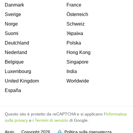
Danmark
France
Sverige
Österreich
Norge
Schweiz
Suomi
Україна
Deutchland
Polska
Nederland
Hong Kong
Belgique
Singapore
Luxembourg
India
United Kingdom
Worldwide
España
Questo sito è protetto da reCAPTCHA e si applicano l’
Informativa
sulla privacy
e i
Termini di servizio
di Google.
Aiuto
Copyright
2026
Politica sulla riservatezza