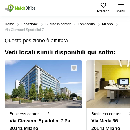
Preferiti
Menu
Dare in locazione e affittare
Home
Locazione
Business center
Lombardia
Milano
Via Giovanni Spadolini 7
Aiuto
Tipologie di
Zone
Ricerche
Questa posizione è affittata
locali
Popolari
popolari
commerciali
Vedi locali simili disponibili qui sotto:
Chi Siamo
Genova
Coworking
Ufficio
Lazio
Milano
Metti in elenco il tuo ufficio
Business
Coworking
Treviso
Center
Bologna
Prezzo
Palermo
Coworking
Uffici
in
Bari
Sala
affitto a
Accesso
Riunioni
Vicenza
Torino
Ufficio
Coworking
Business center
+2
Business center
+
Firenze
Virtuale
Palermo
Via Giovanni Spadolini 7,Palazzo B,Piano 6
Via Meda 36
Padova
Uffici
20141 Milano
20141 Milano