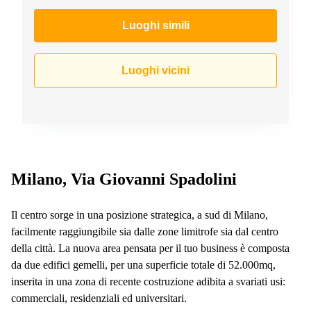
a
Firenze
Luoghi simili
Coworking
in affitto su
Via Cipro,
Luoghi vicini
Brescia
Affitto
Ufficio
Coworking
a Vicenza
Affitto
Business
Milano, Via Giovanni Spadolini
Centers
a Como
Il centro sorge in una posizione strategica, a sud di Milano,
facilmente raggiungibile sia dalle zone limitrofe sia dal centro
della città. La nuova area pensata per il tuo business è composta
da due edifici gemelli, per una superficie totale di 52.000mq,
inserita in una zona di recente costruzione adibita a svariati usi:
commerciali, residenziali ed universitari.