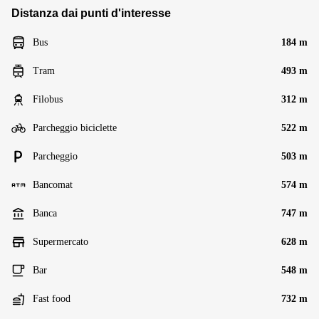
Distanza dai punti d'interesse
Bus
184 m
Tram
493 m
Filobus
312 m
Parcheggio biciclette
522 m
Parcheggio
503 m
Bancomat
574 m
Banca
747 m
Supermercato
628 m
Bar
548 m
Fast food
732 m