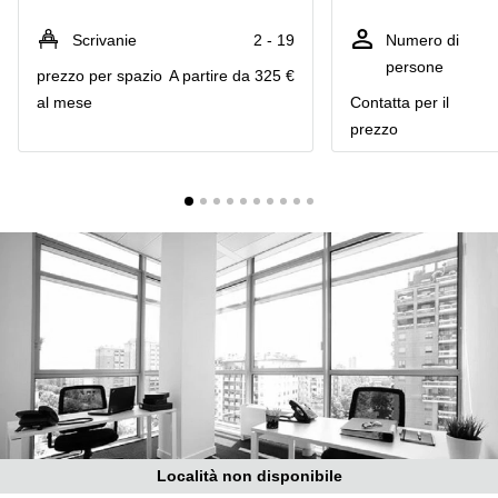
in
Brescia
affitto a
Scrivanie
2 - 19
Numero di
Pescara
Pescara
persone
prezzo per spazio
A partire da 325 €
Coworking
Verona
al mese
Сontatta per il
Lombardy
prezzo
Catania
Business
center
Bologna
Toscana
Bergamo
Business
center
Como
Milano
Napoli
Business
center
Roma
Coworking
Campania
Coworking
Cagliari
Località non disponibile
Coworking