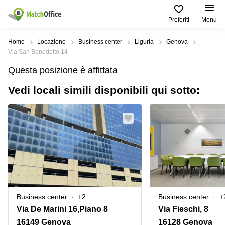
Preferiti
Menu
Dare in locazione e affittare
Home
Locazione
Business center
Liguria
Genova
Via San Benedetto 14
Aiuto
Tipologie di
Zone
Ricerche
Questa posizione è affittata
locali
Popolari
popolari
commerciali
Vedi locali simili disponibili qui sotto:
Chi Siamo
Genova
Coworking
Ufficio
Lazio
Milano
Metti in elenco il tuo ufficio
Business
Coworking
Treviso
Center
Bologna
Prezzo
Palermo
Coworking
Uffici
in
Bari
Sala
affitto a
Accesso
Riunioni
Vicenza
Torino
Ufficio
Coworking
Business center
+2
Business center
+
Firenze
Virtuale
Palermo
Via De Marini 16,Piano 8
Via Fieschi, 8
Padova
Uffici
16149 Genova
16128 Genova