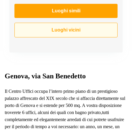
a
Firenze
Luoghi simili
Coworking
in affitto su
Via Cipro,
Luoghi vicini
Brescia
Affitto
Ufficio
Coworking
a Vicenza
Affitto
Business
Genova, via San Benedetto
Centers
a Como
Il Centro Uffici occupa l’intero primo piano di un prestigioso
palazzo affrescato del XIX secolo che si affaccia direttamente sul
porto di Genova e si estende per 500 mq. A vostra disposizione
troverete 6 uffici, alcuni dei quali con bagno privato,tutti
completamente ed elegantemente arredati di cui potrete usufruire
per il periodo di tempo a voi necessario: un anno, un mese, un