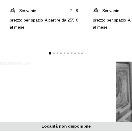
in
Brescia
affitto a
Scrivanie
2 - 8
Scrivanie
Pescara
Pescara
prezzo per spazio
A partire da 255 €
prezzo per spazio
A 
Coworking
Verona
al mese
al mese
Lombardy
Catania
Business
center
Bologna
Toscana
Bergamo
Business
center
Como
Milano
Napoli
Business
center
Roma
Coworking
Campania
Coworking
Cagliari
Località non disponibile
Coworking