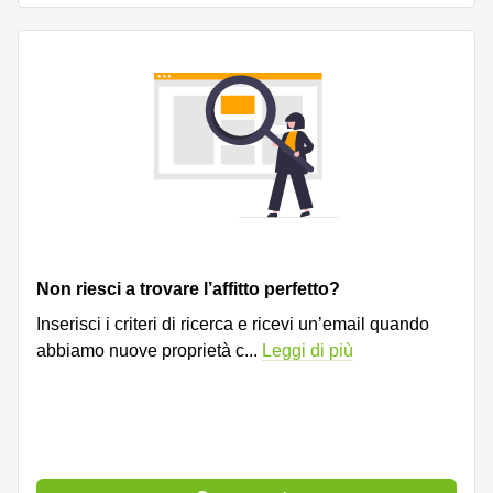
Pescara
Coworking
Brescia
Affitto
Business
Centers
a
Treviso
Affitto
Business
Centers
a Napoli
Non riesci a trovare l’affitto perfetto?
Uffici
Inserisci i criteri di ricerca e ricevi un’email quando
in
abbiamo nuove proprietà c
...
Leggi di più
affitto
a
Milano
Affitto
Sale
Meeting