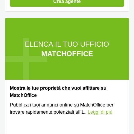
a
Crea agente
Firenze
Coworking
in affitto su
Via Cipro,
Brescia
ELENCA IL TUO UFFICIO
Affitto
Ufficio
MATCHOFFICE
Coworking
a Vicenza
Affitto
Business
Centers
a Como
Mostra le tue proprietà che vuoi affittare su
MatchOffice
Pubblica i tuoi annunci online su MatchOffice per
trovare rapidamente potenziali affit
...
Leggi di più