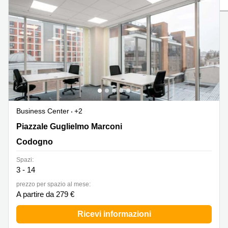
in
Brescia
affitto a
Pescara
Pescara
Coworking
Verona
Lombardy
Catania
Business
center
Bologna
Toscana
Bergamo
Business
center
Business Center
+2
Como
Milano
Piazzale Guglielmo Marconi 37, Codogno
Piazzale Guglielmo Marconi
Napoli
Business
Codogno
center
Roma
Spazi:
3 - 14
Coworking
Campania
prezzo per spazio al mese:
A partire da 279 €
Coworking
Cagliari
Ricevi informazioni
Coworking