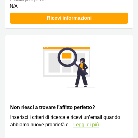
Сontatta per il prezzo:
Pescara
N/A
Coworking
Ricevi informazioni
Brescia
Affitto
Business
Centers
a
Treviso
Affitto
Business
Centers
a Napoli
Uffici
in
affitto
a
Non riesci a trovare l’affitto perfetto?
Milano
Inserisci i criteri di ricerca e ricevi un’email quando
Affitto
abbiamo nuove proprietà c
...
Leggi di più
Sale
Meeting