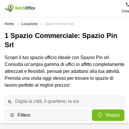
Chi
Dare in locazione e affittare
Home
Locazione
Spazi commerciali
1
Spazio Commerciale
: Spazio Pin
Aiuto
Tipologie di
Zone
Ricerche
locali
Popolari
popolari
Srl
commerciali
Chi Siamo
Genova
Coworking
Scopri il tuo spazio ufficio ideale con Spazio Pin srl.
Ufficio
Lazio
Consulta un'ampia gamma di uffici in affitto completamente
Milano
Metti in elenco il tuo ufficio
Business
Coworking
attrezzati e flessibili, pensati per adattarsi alla tua attività.
Treviso
Center
Bologna
Prenota una visita oggi stesso per trovare lo spazio di
Prezzo
Palermo
lavoro perfetto al miglior prezzo!
Coworking
Uffici
in
Bari
Sala
affitto a
Accesso
Riunioni
Vicenza
Torino
Ufficio
Coworking
Firenze
Virtuale
Filters
Mappa
Palermo
Padova
Uffici