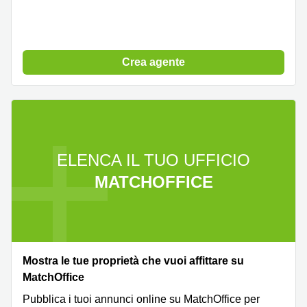
a
Firenze
Coworking
in affitto su
Crea agente
Via Cipro,
Brescia
Affitto
Ufficio
Coworking
a Vicenza
ELENCA IL TUO UFFICIO
Affitto
Business
MATCHOFFICE
Centers
a Como
Mostra le tue proprietà che vuoi affittare su
MatchOffice
Pubblica i tuoi annunci online su MatchOffice per