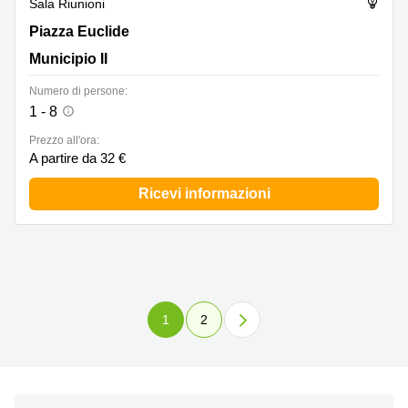
Sala Riunioni
Piazza Euclide 47, Municipio II
Piazza Euclide
Municipio II
Numero di persone:
1 - 8
Prezzo all'ora:
A partire da 32 €
Ricevi informazioni
1
2