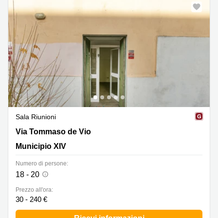
Sala Riunioni
Via Tommaso De Vio, Municipio XIV
Via Tommaso de Vio
Municipio XIV
Numero di persone:
18 - 20
Prezzo all'ora:
30 - 240 €