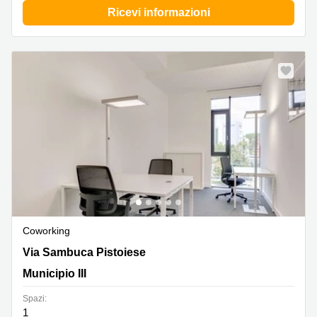
Ricevi informazioni
Coworking
Via Sambuca Pistoiese 51-53 ,Via Sambuca Pistoiese 51-
Via Sambuca Pistoiese
53, Municipio III
Municipio III
Spazi:
1