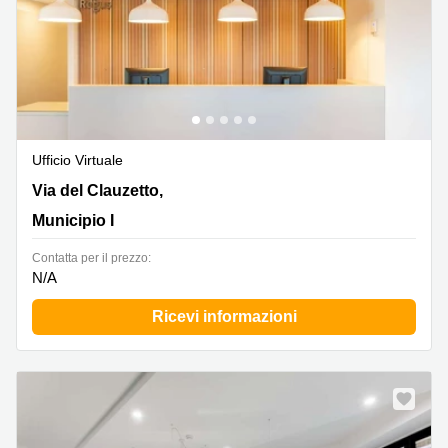
Ufficio Virtuale
Via del Clauzetto, 12, Municipio I
Via del Clauzetto,
Municipio I
Сontatta per il prezzo:
N/A
Ricevi informazioni