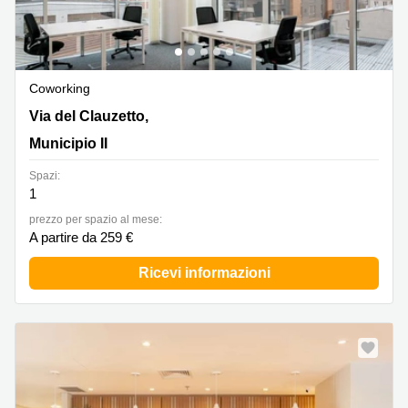
Coworking
Via del Clauzetto, 12, Municipio II
Via del Clauzetto,
Municipio II
Spazi:
1
prezzo per spazio al mese:
A partire da 259 €
Ricevi informazioni