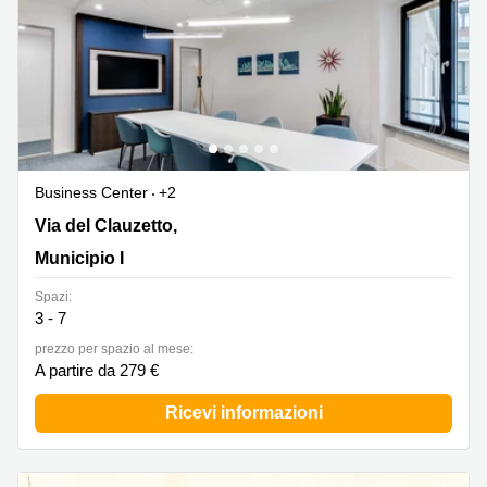
Business Center
+2
Via del Clauzetto, 12, Municipio I
Via del Clauzetto,
Municipio I
Spazi:
3 - 7
prezzo per spazio al mese:
A partire da 279 €
Ricevi informazioni