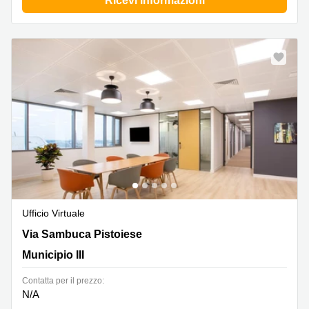
Ricevi informazioni
Ufficio Virtuale
Via Sambuca Pistoiese 51-53 ,Via Sambuca Pistoiese 51-
Via Sambuca Pistoiese
53, Municipio III
Municipio III
Сontatta per il prezzo:
N/A