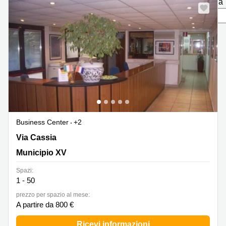
pagina
in
Brescia
affitto a
Pescara
Pescara
Coworking
Verona
Lombardy
Catania
Business
center
Bologna
Toscana
Bergamo
Business
center
Como
Milano
Business Center
+2
Napoli
Business
Via Cassia 1081, Roma, Municipio XV
Via Cassia
center
Municipio XV
Roma
Coworking
Spazi:
Campania
1 - 50
prezzo per spazio al mese:
Coworking
A partire da 800 €
Cagliari
Coworking
Ricevi informazioni