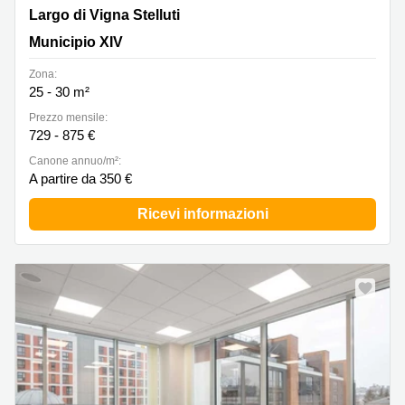
Largo di Vigna Stelluti 12, Municipio XIV
Largo di Vigna Stelluti
Municipio XIV
Zona:
25 - 30 m²
Prezzo mensile:
729 - 875 €
Canone annuo/m²:
A partire da 350 €
Ricevi informazioni