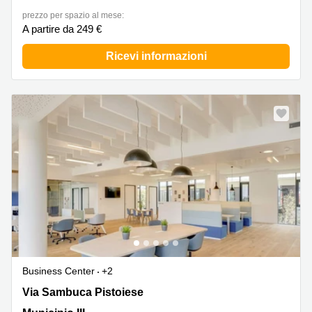
prezzo per spazio al mese:
A partire da 249 €
Ricevi informazioni
Business Center
+2
Via Sambuca Pistoiese 51-53 ,Via Sambuca Pistoiese 51-
Via Sambuca Pistoiese
53, Municipio III