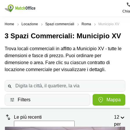
Chi
Dare in locazione e affittare
Home
Locazione
Spazi commerciali
Roma
Municipio XV
3
Spazi Commerciali
: Municipio XV
Aiuto
Tipologie di
Zone
Ricerche
locali
Popolari
popolari
Trova locali commerciali in affitto a Municipio XV - tutte le
commerciali
Chi Siamo
dimensioni e fasce di prezzo. Puoi ordinare per
Genova
Coworking
Ufficio
Lazio
dimensione o area. Fare clic su ciascun contratto di
Milano
Metti in elenco il tuo ufficio
locazione commerciale per visualizzare i dettagli.
Business
Coworking
Treviso
Center
Bologna
Prezzo
Palermo
Coworking
Uffici
in
Bari
Sala
affitto a
Accesso
Filters
Mappa
Riunioni
Vicenza
Torino
Ufficio
Coworking
Firenze
Virtuale
Palermo
Le più recenti
12
per
Padova
Uffici