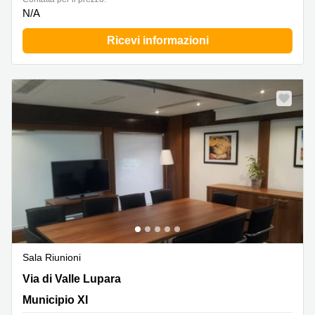
N/A
Ricevi informazioni
Sala Riunioni
Via di Valle Lupara 10, Municipio XI
Via di Valle Lupara
Municipio XI