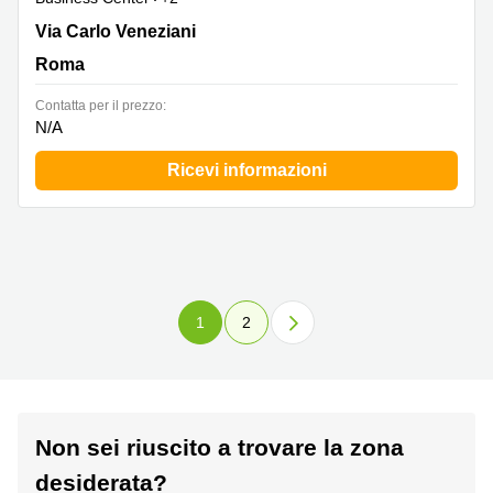
Via Carlo Veneziani 56-58, Roma
Via Carlo Veneziani
Roma
Сontatta per il prezzo:
N/A
Ricevi informazioni
1
2
Non sei riuscito a trovare la zona
desiderata?