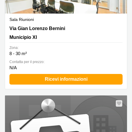
Sala Riunioni
Via Gian Lorenzo Bernini 29, Municipio XI
Via Gian Lorenzo Bernini
Municipio XI
Zona:
8 - 30 m²
Сontatta per il prezzo:
N/A
Ricevi informazioni