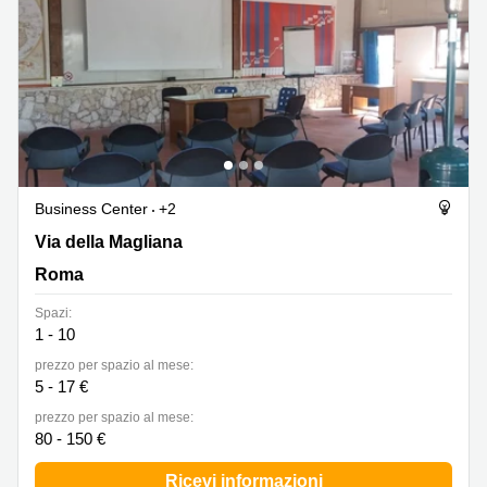
Business Center
+2
Via della Magliana 1066, Roma
Via della Magliana
Roma
Spazi:
1 - 10
prezzo per spazio al mese:
5 - 17 €
prezzo per spazio al mese:
80 - 150 €
Ricevi informazioni