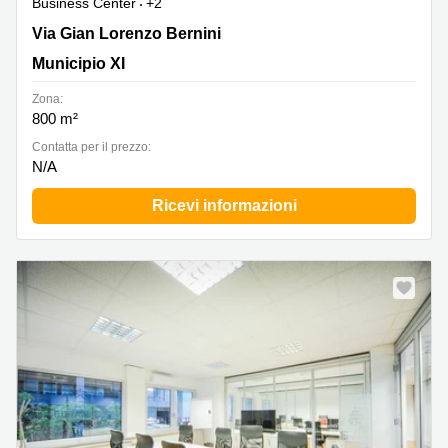
Business Center
+2
Via Gian Lorenzo Bernini 29, Municipio XI
Via Gian Lorenzo Bernini
Municipio XI
Zona:
800 m²
Сontatta per il prezzo:
N/A
Ricevi informazioni