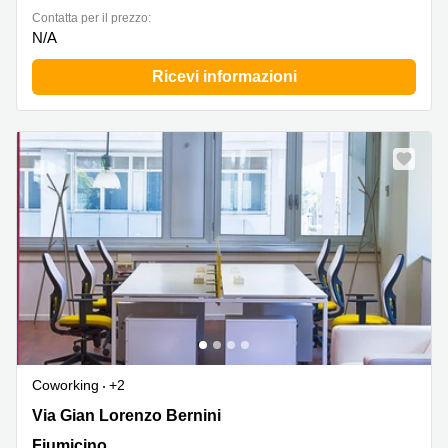
Сontatta per il prezzo:
N/A
Ricevi informazioni
Coworking
+2
Via Gian Lorenzo Bernini 29, Fiumicino
Via Gian Lorenzo Bernini
Fiumicino