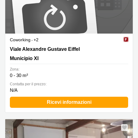
Coworking
+2
Viale Alexandre Gustave Eiffel, 100, Municipio XI
Viale Alexandre Gustave Eiffel
Municipio XI
Zona:
0 - 30 m²
Сontatta per il prezzo:
N/A
Ricevi informazioni