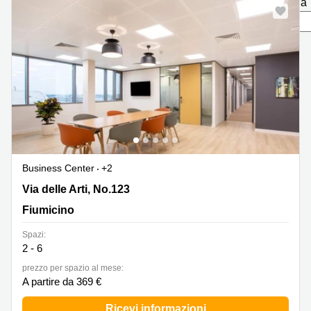
pagina
in
Brescia
affitto a
Pescara
Pescara
Coworking
Verona
Lombardy
Catania
Business
center
Bologna
Toscana
Bergamo
Business
center
Como
Milano
Business Center
+2
Napoli
Business
Via delle Arti, No.123, Fiumicino
Via delle Arti, No.123
center
Fiumicino
Roma
Coworking
Spazi:
Campania
2 - 6
prezzo per spazio al mese:
Coworking
A partire da 369 €
Cagliari
Coworking
Ricevi informazioni