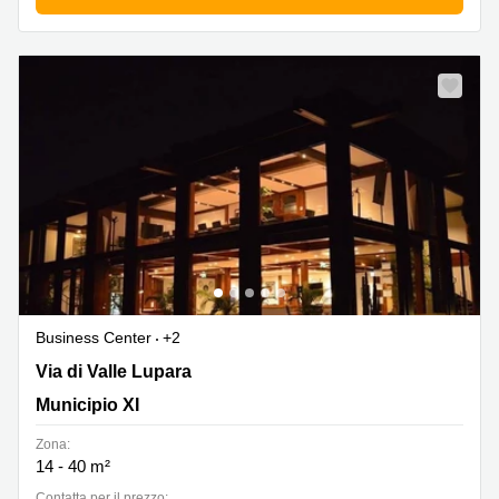
Business Center
+2
Via di Valle Lupara 10, Municipio XI
Via di Valle Lupara
Municipio XI
Zona:
14 - 40 m²
Сontatta per il prezzo: