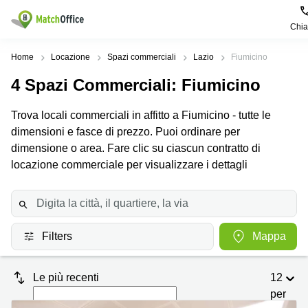
Chi
Dare in locazione e affittare
Home
Locazione
Spazi commerciali
Lazio
Fiumicino
4
Spazi Commerciali
: Fiumicino
Aiuto
Tipologie di
Zone
Ricerche
locali
Popolari
popolari
Trova locali commerciali in affitto a Fiumicino - tutte le
commerciali
Chi Siamo
dimensioni e fasce di prezzo. Puoi ordinare per
Genova
Coworking
Ufficio
Lazio
dimensione o area. Fare clic su ciascun contratto di
Milano
Metti in elenco il tuo ufficio
locazione commerciale per visualizzare i dettagli
Business
Coworking
Treviso
Center
Bologna
Prezzo
Palermo
Coworking
Uffici
in
Bari
Sala
affitto a
Accesso
Filters
Mappa
Riunioni
Vicenza
Torino
Ufficio
Coworking
Firenze
Virtuale
Palermo
Le più recenti
12
per
Padova
Uffici