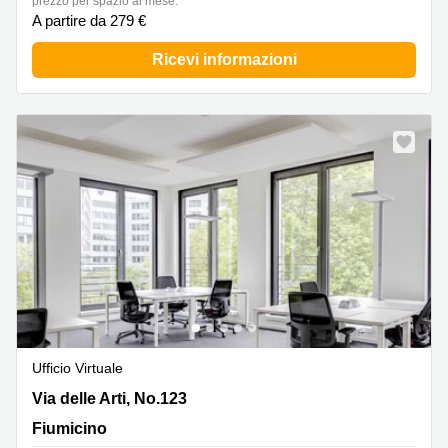
prezzo per spazio al mese:
a
A partire da 279 €
Firenze
Coworking
Ricevi informazioni
in affitto su
Via Cipro,
Brescia
Affitto
Ufficio
Coworking
a Vicenza
Affitto
Business
Centers
a Como
Ufficio Virtuale
Via delle Arti, No.123, Fiumicino
Via delle Arti, No.123
Fiumicino