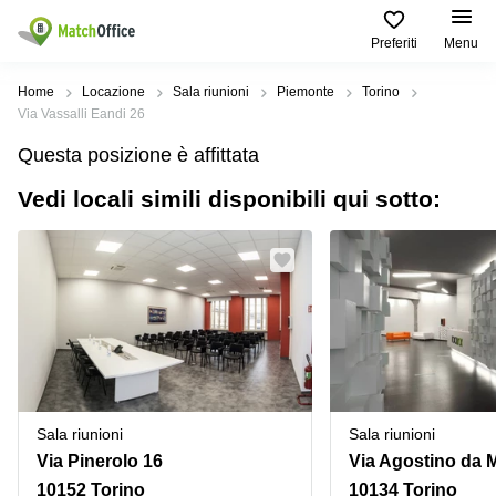
Preferiti
Menu
Dare in locazione e affittare
Home
Locazione
Sala riunioni
Piemonte
Torino
Via Vassalli Eandi 26
Aiuto
Tipologie di
Zone
Ricerche
Questa posizione è affittata
locali
Popolari
popolari
commerciali
Vedi locali simili disponibili qui sotto:
Chi Siamo
Genova
Coworking
Ufficio
Lazio
Milano
Metti in elenco il tuo ufficio
Business
Coworking
Treviso
Center
Bologna
Prezzo
Palermo
Coworking
Uffici
in
Bari
Sala
affitto a
Accesso
Riunioni
Vicenza
Torino
Ufficio
Coworking
Sala riunioni
Sala riunioni
Firenze
Virtuale
Palermo
Via Pinerolo 16
Via Agostino da M
Padova
Uffici
10152 Torino
10134 Torino