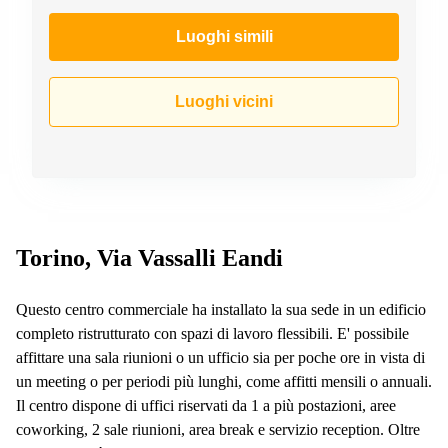
a
Firenze
Luoghi simili
Coworking
in affitto su
Via Cipro,
Luoghi vicini
Brescia
Affitto
Ufficio
Coworking
a Vicenza
Affitto
Business
Torino, Via Vassalli Eandi
Centers
a Como
Questo centro commerciale ha installato la sua sede in un edificio
completo ristrutturato con spazi di lavoro flessibili. E' possibile
affittare una sala riunioni o un ufficio sia per poche ore in vista di
un meeting o per periodi più lunghi, come affitti mensili o annuali.
Il centro dispone di uffici riservati da 1 a più postazioni, aree
coworking, 2 sale riunioni, area break e servizio reception. Oltre