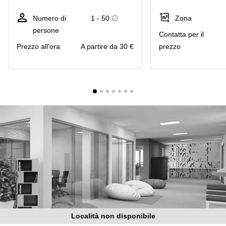
in
Brescia
affitto a
Numero di
1 - 50
Zona
Pescara
Pescara
persone
Сontatta per il
Coworking
Verona
Prezzo all'ora
A partire da 30 €
prezzo
Lombardy
Catania
Business
center
Bologna
Toscana
Bergamo
Business
center
Como
Milano
Napoli
Business
center
Roma
Coworking
Campania
Coworking
Cagliari
Località non disponibile
Coworking