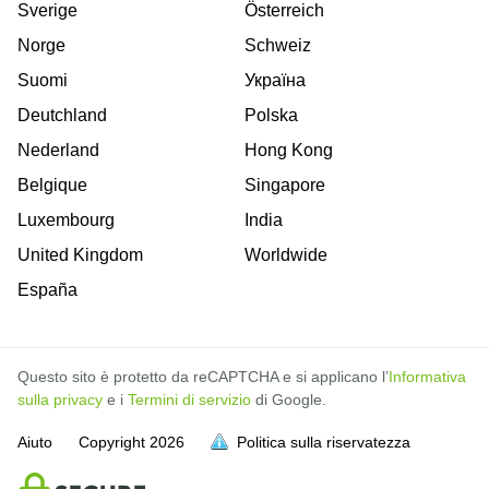
Sverige
Österreich
Norge
Schweiz
Suomi
Україна
Deutchland
Polska
Nederland
Hong Kong
Belgique
Singapore
Luxembourg
India
United Kingdom
Worldwide
España
Questo sito è protetto da reCAPTCHA e si applicano l’
Informativa
sulla privacy
e i
Termini di servizio
di Google.
Aiuto
Copyright
2026
Politica sulla riservatezza
sia piena
sia piena
sia piena
sia piena
sia piena
sia piena
sia piena