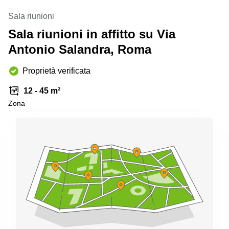
Pescara
Sala riunioni
Coworking
Sala riunioni in affitto su Via
Brescia
Antonio Salandra, Roma
Affitto
Business
Centers
Proprietà verificata
a
Treviso
12 - 45 m²
Zona
Affitto
Business
Centers
a Napoli
Uffici
in
affitto
a
Milano
Affitto
Sale
Meeting