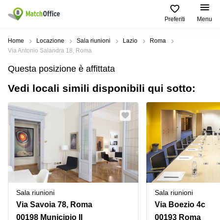
Preferiti
Menu
Dare in locazione e affittare
Home
Locazione
Sala riunioni
Lazio
Roma
Via Antonio Salandra 18, Roma
Aiuto
Tipologie di
Zone
Ricerche
Questa posizione è affittata
locali
Popolari
popolari
commerciali
Vedi locali simili disponibili qui sotto:
Chi Siamo
Genova
Coworking
Ufficio
Lazio
Milano
Metti in elenco il tuo ufficio
Business
Coworking
Treviso
Center
Bologna
Prezzo
Palermo
Coworking
Uffici
in
Bari
Sala
affitto a
Accesso
Riunioni
Vicenza
Torino
Ufficio
Coworking
Sala riunioni
Sala riunioni
Firenze
Virtuale
Palermo
Via Savoia 78, Roma
Via Boezio 4c
Padova
Uffici
00198 Municipio II
00193 Roma