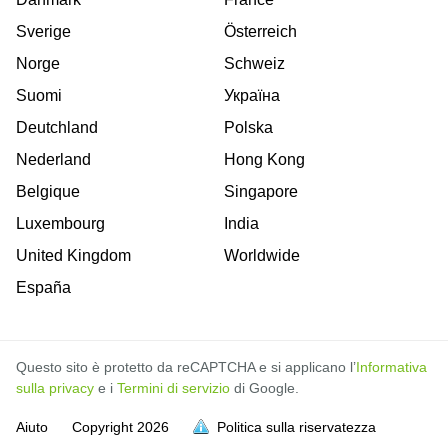
Sverige
Österreich
Norge
Schweiz
Suomi
Україна
Deutchland
Polska
Nederland
Hong Kong
Belgique
Singapore
Luxembourg
India
United Kingdom
Worldwide
España
Questo sito è protetto da reCAPTCHA e si applicano l’
Informativa
sulla privacy
e i
Termini di servizio
di Google.
Aiuto
Copyright
2026
Politica sulla riservatezza
sia piena
sia piena
sia piena
sia piena
sia piena
sia piena
sia piena
sia piena
sia piena
sia piena