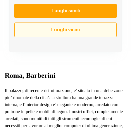
a
Firenze
Luoghi simili
Coworking
in affitto su
Via Cipro,
Luoghi vicini
Brescia
Affitto
Ufficio
Coworking
a Vicenza
Affitto
Business
Roma, Barberini
Centers
a Como
Il palazzo, di recente ristrutturazione, e’ situato in una delle zone
piu’ rinomate della citta’: la struttura ha una grande terrazza
interna, e l’interior design e’ elegante e moderno, arredato con
poltrone in pelle e mobili di legno. I nostri uffici, completamente
arredati, sono muniti di tutti gli strumenti tecnologici di cui
necessiti per lavorare al meglio: computer di ultima generazione,