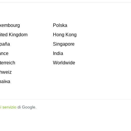
xembourg
Polska
ited Kingdom
Hong Kong
paña
Singapore
ance
India
terreich
Worldwide
hweiz
раїна
i servizio
di Google.