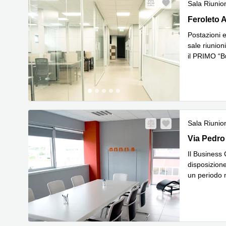
Sala Riunio
Feroleto A
Feroleto 
Postazioni e
sale riunio
il PRIMO “B
Leggi di p
Sala Riunio
Via Pedro 
Via Pedro
Il Business 
disposizione
un periodo 
Leggi di p