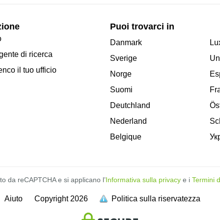
zione
Puoi trovarci in
o
Danmark
Lu
ente di ricerca
Sverige
Un
enco il tuo ufficio
Norge
Es
Suomi
Fr
Deutchland
Ös
Nederland
Sc
Belgique
Ук
tto da reCAPTCHA e si applicano l’
Informativa sulla privacy
e i
Termini d
Aiuto
Copyright
2026
Politica sulla riservatezza