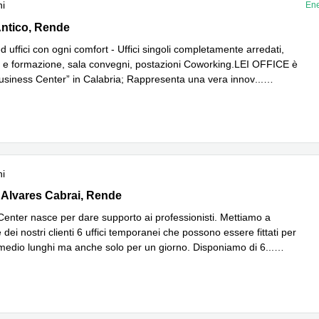
ni
Ene
ntico, Rende
Antico, Rende
d uffici con ogni comfort - Uffici singoli completamente arredati,
ni e formazione, sala convegni, postazioni Coworking.LEI OFFICE è
usiness Center” in Calabria; Rappresenta una vera innov
...
iù
ni
Alvares Cabral 18, Rende
 Alvares Cabrai, Rende
Center nasce per dare supporto ai professionisti. Mettiamo a
 dei nostri clienti 6 uffici temporanei che possono essere fittati per
medio lunghi ma anche solo per un giorno. Disponiamo di 6
...
iù