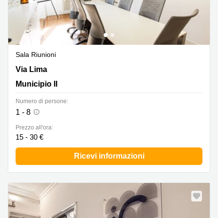
Sala Riunioni
Via Lima 7, Municipio II
Via Lima
Municipio II
Numero di persone:
1 - 8
Prezzo all'ora:
15 - 30 €
Ricevi informazioni