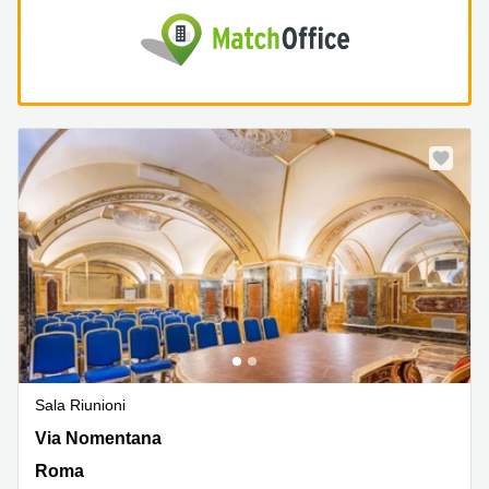
Sala Riunioni
Via Nomentana 31, Roma
Via Nomentana
Roma