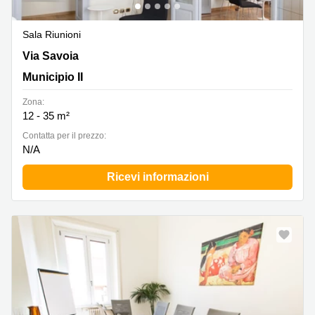
Sala Riunioni
Via Savoia 78, Roma, Municipio II
Via Savoia
Municipio II
Zona:
12 - 35 m²
Сontatta per il prezzo:
N/A
Ricevi informazioni