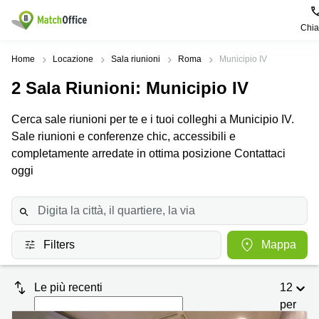
Chi
Dare in locazione e affittare
Home
Locazione
Sala riunioni
Roma
Municipio IV
2
Sala Riunioni
: Municipio IV
Aiuto
Tipologie di
Zone
Ricerche
locali
Popolari
popolari
Cerca sale riunioni per te e i tuoi colleghi a Municipio IV.
commerciali
Chi Siamo
Sale riunioni e conferenze chic, accessibili e
Genova
Coworking
Ufficio
Lazio
completamente arredate in ottima posizione Contattaci
Milano
Metti in elenco il tuo ufficio
oggi
Business
Coworking
Treviso
Center
Bologna
Prezzo
Palermo
Coworking
Uffici
in
Bari
Sala
affitto a
Accesso
Filters
Mappa
Riunioni
Vicenza
Torino
Ufficio
Coworking
Firenze
Virtuale
Palermo
Le più recenti
12
per
Padova
Uffici