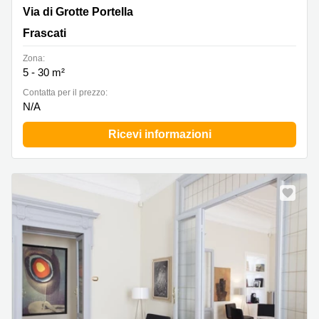
Via di Grotte Portella 6, Frascati
Via di Grotte Portella
Frascati
Zona:
5 - 30 m²
Сontatta per il prezzo:
N/A
Ricevi informazioni