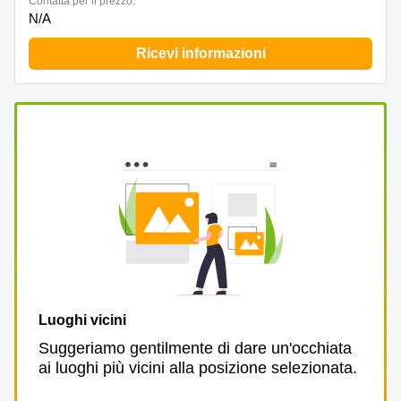
Сontatta per il prezzo:
a
N/A
Firenze
Coworking
Ricevi informazioni
in affitto su
Via Cipro,
Brescia
Affitto
Ufficio
Coworking
a Vicenza
Affitto
Business
Centers
a Como
Luoghi vicini
Suggeriamo gentilmente di dare un'occhiata
ai luoghi più vicini alla posizione selezionata.