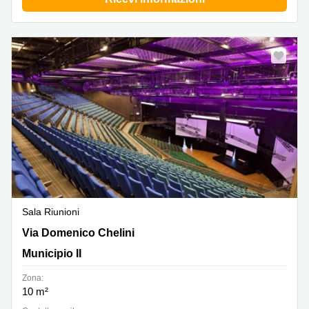
Sala Riunioni
Via Domenico Chelini 41, Municipio II
Via Domenico Chelini
Municipio II
Zona:
10 m²