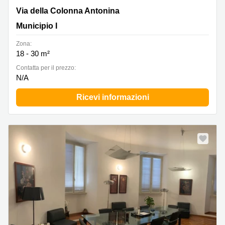
Via della Colonna Antonina 35, Municipio I
Via della Colonna Antonina
Municipio I
Zona:
18 - 30 m²
Сontatta per il prezzo:
N/A
Ricevi informazioni