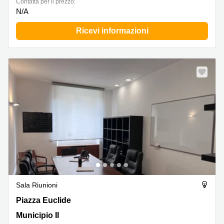
Сontatta per il prezzo:
N/A
Ricevi informazioni
Sala Riunioni
Piazza Euclide 47, Municipio II
Piazza Euclide
Municipio II