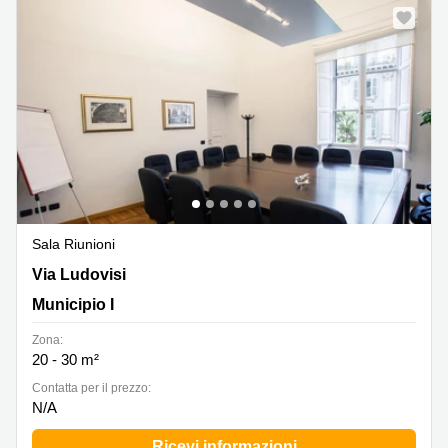
Sala Riunioni
Via Ludovisi, 35, Municipio I
Via Ludovisi
Municipio I
Zona:
20 - 30 m²
Сontatta per il prezzo:
N/A
Ricevi informazioni