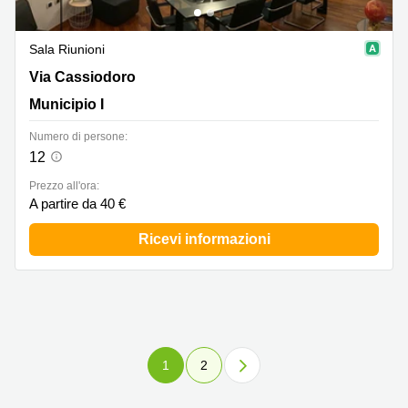
Sala Riunioni
Via Cassiodoro 1, Municipio I
Via Cassiodoro
Municipio I
Numero di persone:
12
Prezzo all'ora:
A partire da 40 €
Ricevi informazioni
1
2