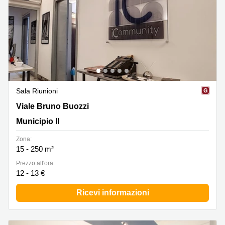
Sala Riunioni
Viale Bruno Buozzi 47, Municipio II
Viale Bruno Buozzi
Municipio II
Zona:
15 - 250 m²
Prezzo all'ora:
12 - 13 €
Ricevi informazioni