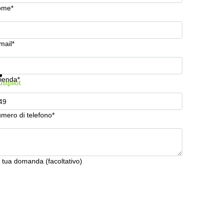
ome*
mail*
stra prezzi e maggiori informazioni
Protezione dati
ienda*
ustpilot
mero di telefono*
 tua domanda (facoltativo)