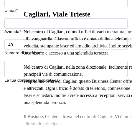
E-mail*
Cagliari, Viale Trieste
Azienda*
Nel centro di Cagliari, comodi uffici di varia metratura, arr
all’avanguardia. Ciascun ufficio è dotato di linea telefonic
velocità, stampante laser ed armadio archivio. Inoltre serviz
Numero di telefono*
area ristoro e accesso a una splendida terrazza.
Nel centro di Cagliari, nella zona direzionale, facilmente 
principali vie di comunicazione.
La tua domanda (facoltativo)
Proprio nel centro di Cagliari questo Business Center offr
e attrezzati. Ogni ufficio è dotato di telefono, connession
laser e schedari. Inoltre avrete accesso a reception, servizi 
una splendida terrazza.
Il Business Center si trova nel centro di Cagliari. Vi è un fa
alle strade principali.