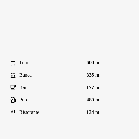
Tram
600 m
Banca
335 m
Bar
177 m
Pub
480 m
Ristorante
134 m