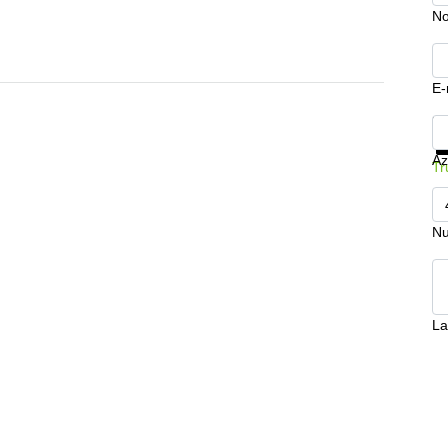
N
E-
Mo
Az
Tr
Nu
La