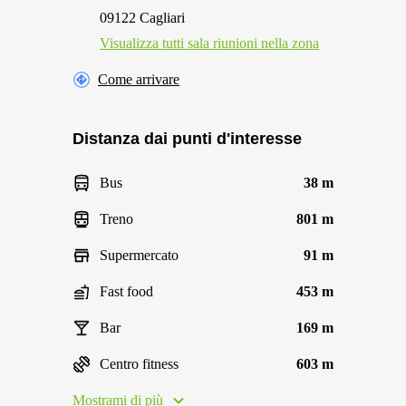
09122 Cagliari
Visualizza tutti sala riunioni nella zona
Come arrivare
Distanza dai punti d'interesse
Bus
38 m
Treno
801 m
Supermercato
91 m
Fast food
453 m
Bar
169 m
Centro fitness
603 m
Mostrami di più