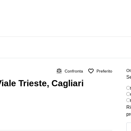
Ot
Confronta
Preferito
Se
Viale Trieste, Cagliari
Ri
pr