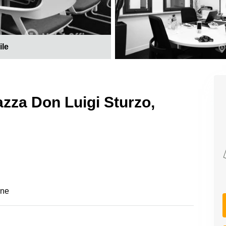
ile
azza Don Luigi Sturzo,
one