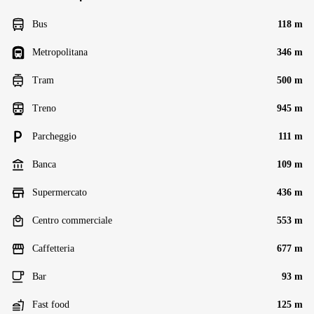
Bus
118 m
Metropolitana
346 m
Tram
500 m
Treno
945 m
Parcheggio
111 m
Banca
109 m
Supermercato
436 m
Centro commerciale
553 m
Caffetteria
677 m
Bar
93 m
Fast food
125 m