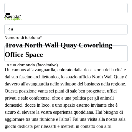
a
Mostra prezzi e maggiori informazioni
Firenze
Protezione dati
Azienda*
Coworking
Trustpilot
in affitto su
Via Cipro,
Brescia
Numero di telefono*
Affitto
Trova North Wall Quay Coworking
Ufficio
Coworking
Office Space
a Vicenza
La tua domanda (facoltativo)
Affitto
Un campus all'avanguardia, colorato dalla ricca storia della città e
Business
dal suo fascino architettonico, lo spazio ufficio North Wall Quay è
Centers
davvero all'avanguardia nello sviluppo del business nella regione.
a Como
Questa posizione vanta sei piani di sale ben progettate, uffici
privati ​​e sale conferenze, oltre a una politica per gli animali
domestici, docce in loco, e uno spazio esterno invitante che è
sicuro di elevare la vostra esperienza quotidiana. Hai bisogno di
aggiornare tra una riunione e l'altra? Fai una visita alla nostra sala
giochi dedicata per rilassarti e metterti in contatto con altri