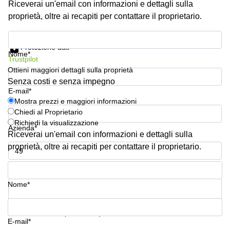
Riceverai un'email con informazioni e dettagli sulla
Pescara
proprietà, oltre ai recapiti per contattare il proprietario.
Coworking
Brescia
Mostra prezzi e maggiori informazioni
Protezione dati
Affitto
Nome*
Trustpilot
Business
Centers
Ottieni maggiori dettagli sulla proprietà
a
Senza costi e senza impegno
Treviso
E-mail*
Mostra prezzi e maggiori informazioni
Affitto
Chiedi al Proprietario
Business
Richiedi la visualizzazione
Centers
Azienda*
a Napoli
Riceverai un'email con informazioni e dettagli sulla
proprietà, oltre ai recapiti per contattare il proprietario.
Uffici
in
Numero di telefono*
affitto
a
Nome*
Milano
Affitto
La tua domanda (facoltativo)
Sale
E-mail*
Meeting