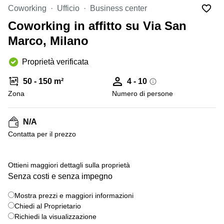
in
Brescia
Coworking
Ufficio
Business center
affitto a
Pescara
Coworking in affitto su Via San
Pescara
Coworking
Marco, Milano
Verona
Lombardy
Catania
Proprietà verificata
Business
center
Bologna
50 - 150 m²
4 - 10
Toscana
Bergamo
Zona
Numero di persone
Business
center
Como
Milano
N/A
Napoli
Business
Сontatta per il prezzo
center
Roma
+ 6 foto
Ottieni maggiori dettagli sulla proprietà
Coworking
Senza costi e senza impegno
Campania
Coworking
Mostra prezzi e maggiori informazioni
Cagliari
Chiedi al Proprietario
Richiedi la visualizzazione
Coworking